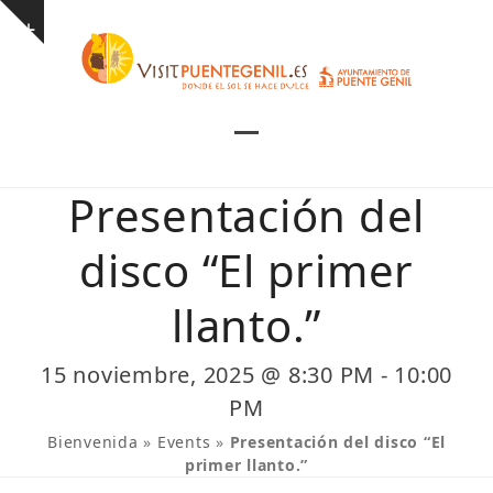
Skip
Show
to
notice
content
Open
Close
mobile
mobile
Presentación del
menu
menu
disco “El primer
llanto.”
15 noviembre, 2025 @ 8:30 PM
-
10:00
PM
Bienvenida
»
Events
»
Presentación del disco “El
primer llanto.”