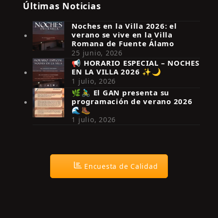
Últimas Noticias
Noches en la Villa 2026: el
verano se vive en la Villa
Romana de Fuente Álamo
25 junio, 2026
📢 HORARIO ESPECIAL – NOCHES
EN LA VILLA 2026 ✨🌙
Síguenos en Instagram
1 julio, 2026
🌿🚴‍♂️ El GAN presenta su
programación de verano 2026
🌊🥾
1 julio, 2026
Encuesta de Calidad