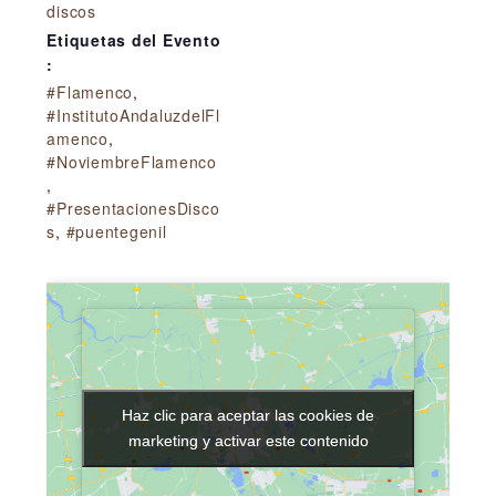
discos
Etiquetas del Evento
:
#Flamenco
,
#InstitutoAndaluzdelFl
amenco
,
#NoviembreFlamenco
,
#PresentacionesDisco
s
,
#puentegenil
Haz clic para aceptar las cookies de
Haz clic para aceptar las cookies de
marketing y activar este contenido
marketing y activar este contenido