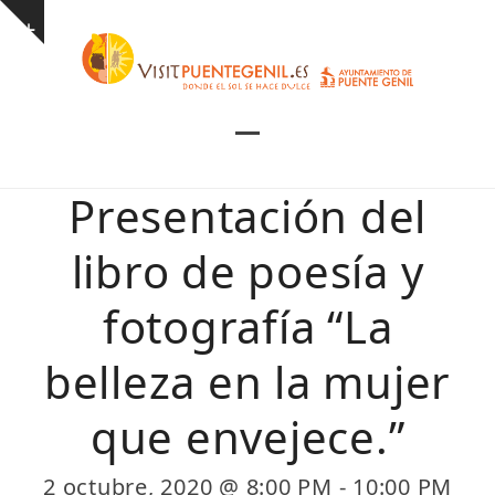
Skip
Show
to
notice
content
Open
Close
mobile
mobile
Presentación del
menu
menu
libro de poesía y
fotografía “La
belleza en la mujer
que envejece.”
2 octubre, 2020 @ 8:00 PM
-
10:00 PM