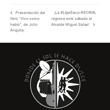
¡La #LigaSacyrASOBAL
Presentación del
libro “Vivo como
regresa este sábado al
hablo”, de Julio
Alcalde Miguel Salas!
Anguita.