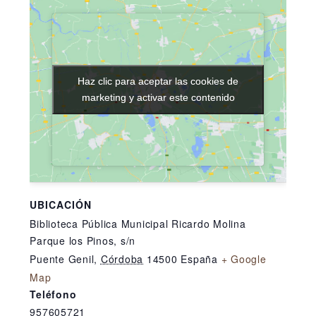
Haz clic para aceptar las cookies de
Haz clic para aceptar las cookies de
marketing y activar este contenido
marketing y activar este contenido
UBICACIÓN
Biblioteca Pública Municipal Ricardo Molina
Parque los Pinos, s/n
Puente Genil
,
Córdoba
14500
España
+ Google
Map
Teléfono
957605721