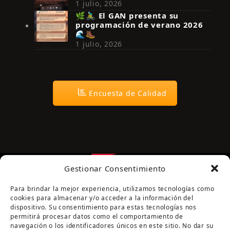
Síguenos en Instagram
1 julio, 2026
🌿🚴‍♂️ El GAN presenta su
programación de verano 2026
🌊🥾
1 julio, 2026
Encuesta de Calidad
Gestionar Consentimiento
Para brindar la mejor experiencia, utilizamos tecnologías como
cookies para almacenar y/o acceder a la información del
dispositivo. Su consentimiento para estas tecnologías nos
permitirá procesar datos como el comportamiento de
navegación o los identificadores únicos en este sitio. No dar su