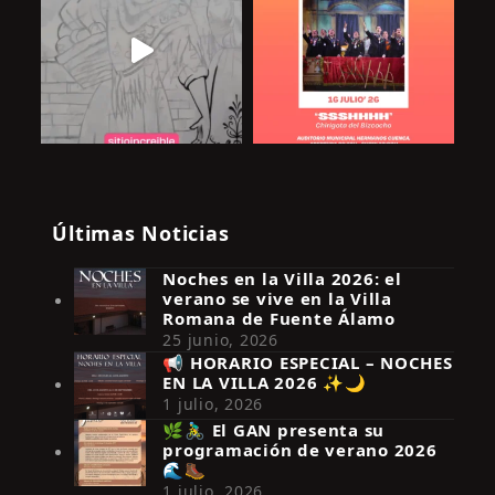
Últimas Noticias
Noches en la Villa 2026: el
verano se vive en la Villa
Romana de Fuente Álamo
25 junio, 2026
📢 HORARIO ESPECIAL – NOCHES
EN LA VILLA 2026 ✨🌙
Síguenos en Instagram
1 julio, 2026
🌿🚴‍♂️ El GAN presenta su
programación de verano 2026
🌊🥾
1 julio, 2026