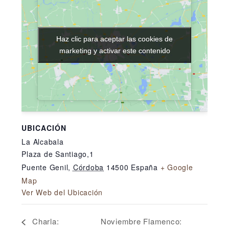
Haz clic para aceptar las cookies de
Haz clic para aceptar las cookies de
marketing y activar este contenido
marketing y activar este contenido
UBICACIÓN
La Alcabala
Plaza de Santiago,1
Puente Genil
,
Córdoba
14500
España
+ Google
Map
Ver Web del Ubicación
Noviembre Flamenco:
Charla: