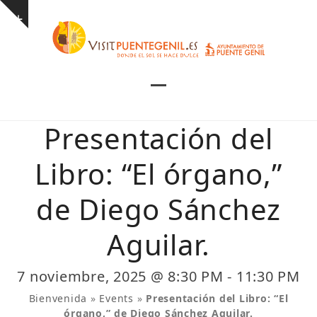
Skip
Show
to
notice
content
Open
Close
mobile
mobile
Presentación del
menu
menu
Libro: “El órgano,”
de Diego Sánchez
Aguilar.
7 noviembre, 2025 @ 8:30 PM
-
11:30 PM
Bienvenida
»
Events
»
Presentación del Libro: “El
órgano,” de Diego Sánchez Aguilar.