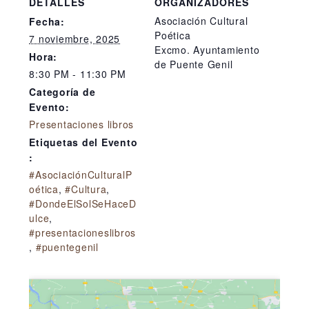
DETALLES
ORGANIZADORES
Asociación Cultural
Fecha:
Poética
7 noviembre, 2025
Excmo. Ayuntamiento
Hora:
de Puente Genil
8:30 PM - 11:30 PM
Categoría de
Evento:
Presentaciones libros
Etiquetas del Evento
:
#AsociaciónCulturalP
oética
,
#Cultura
,
#DondeElSolSeHaceD
ulce
,
#presentacioneslibros
,
#puentegenil