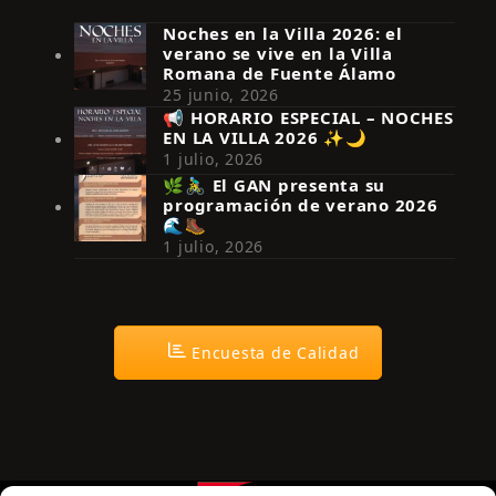
Noches en la Villa 2026: el
verano se vive en la Villa
Romana de Fuente Álamo
25 junio, 2026
📢 HORARIO ESPECIAL – NOCHES
EN LA VILLA 2026 ✨🌙
Síguenos en Instagram
1 julio, 2026
🌿🚴‍♂️ El GAN presenta su
programación de verano 2026
🌊🥾
1 julio, 2026
Encuesta de Calidad