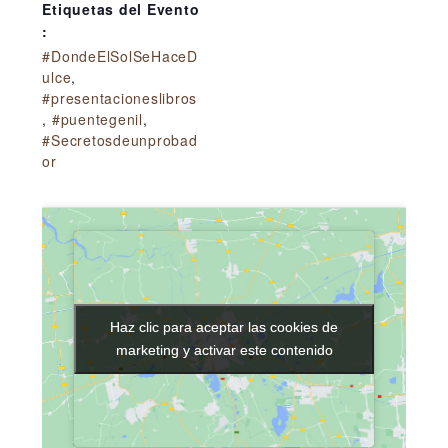
Etiquetas del Evento
:
#DondeElSolSeHaceD
ulce
,
#presentacioneslibros
,
#puentegenil
,
#Secretosdeunprobad
or
Haz clic para aceptar las cookies de
Haz clic para aceptar las cookies de
marketing y activar este contenido
marketing y activar este contenido