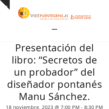
Skip
Show
to
notice
content
Open
Close
mobile
mobile
Presentación del
menu
menu
libro: “Secretos de
un probador” del
diseñador pontanés
Manu Sánchez.
18 noviembre, 2023 @ 7:00 PM
-
8:30 PM