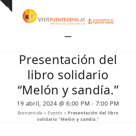
Skip
Show
to
notice
content
Open
Close
mobile
mobile
Presentación del
menu
menu
libro solidario
“Melón y sandía.”
19 abril, 2024 @ 6:00 PM
-
7:00 PM
Bienvenida
»
Events
»
Presentación del libro
solidario “Melón y sandía.”