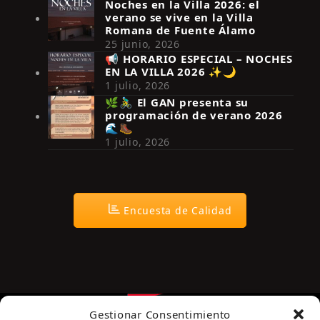
Noches en la Villa 2026: el
verano se vive en la Villa
Romana de Fuente Álamo
25 junio, 2026
📢 HORARIO ESPECIAL – NOCHES
EN LA VILLA 2026 ✨🌙
Síguenos en Instagram
1 julio, 2026
🌿🚴‍♂️ El GAN presenta su
programación de verano 2026
🌊🥾
1 julio, 2026
Encuesta de Calidad
Gestionar Consentimiento