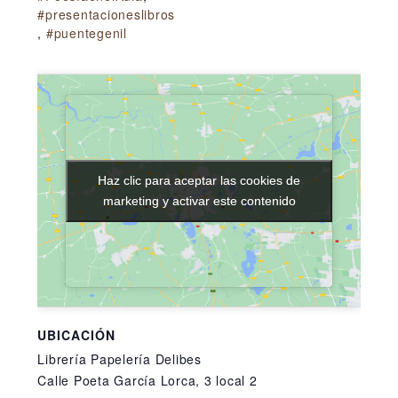
#presentacioneslibros
,
#puentegenil
Haz clic para aceptar las cookies de
Haz clic para aceptar las cookies de
marketing y activar este contenido
marketing y activar este contenido
UBICACIÓN
Librería Papelería Delibes
Calle Poeta García Lorca, 3 local 2