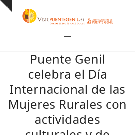
Skip
Show
to
notice
content
Open
Close
mobile
mobile
Puente Genil
menu
menu
celebra el Día
Internacional de las
Mujeres Rurales con
actividades
culturales y de