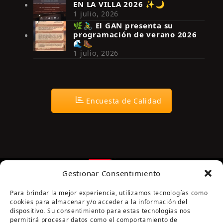
EN LA VILLA 2026 ✨🌙
Síguenos en Instagram
1 julio, 2026
🌿🚴‍♂️ El GAN presenta su
programación de verano 2026
🌊🥾
1 julio, 2026
Encuesta de Calidad
Gestionar Consentimiento
Para brindar la mejor experiencia, utilizamos tecnologías como
cookies para almacenar y/o acceder a la información del
dispositivo. Su consentimiento para estas tecnologías nos
permitirá procesar datos como el comportamiento de