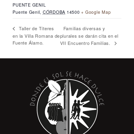
PUENTE GENIL
Puente Genil
,
CÓRDOBA
14500
+ Google Map
Familias diversas y
Taller de Títeres
en la Villa Romana de
plurales se darán cita en el
Fuente Álamo.
VII Encuentro Familias.