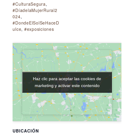
#CulturaSegura
,
#DíadelaMujerRural2
024
,
#DondeElSolSeHaceD
ulce
,
#exposiciones
Haz clic para aceptar las cookies de
Haz clic para aceptar las cookies de
marketing y activar este contenido
marketing y activar este contenido
UBICACIÓN