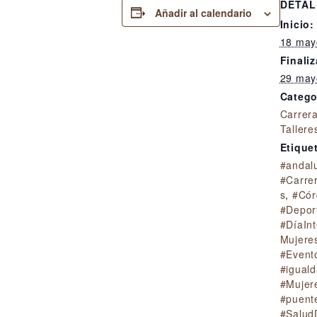
DETAL
Añadir al calendario
Inicio:
18 may
Finaliz
29 may
Catego
Carrer
Tallere
Etique
#andal
#Carre
s
,
#Cór
#Depor
#DíaInt
Mujere
#Event
#igual
#Mujer
#puent
#Salud