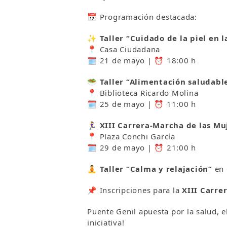
📅 Programación destacada:
✨
Taller “Cuidado de la piel en 
📍 Casa Ciudadana
🗓 21 de mayo | ⏰ 18:00 h
🥗
Taller “Alimentación saludable
📍 Biblioteca Ricardo Molina
🗓 25 de mayo | ⏰ 11:00 h
🏃‍♀️
XIII Carrera-Marcha de las Mu
📍 Plaza Conchi García
🗓 29 de mayo | ⏰ 21:00 h
🧘
Taller “Calma y relajación”
en 
📌 Inscripciones para la
XIII
Carre
Puente Genil apuesta por la salud, e
iniciativa!