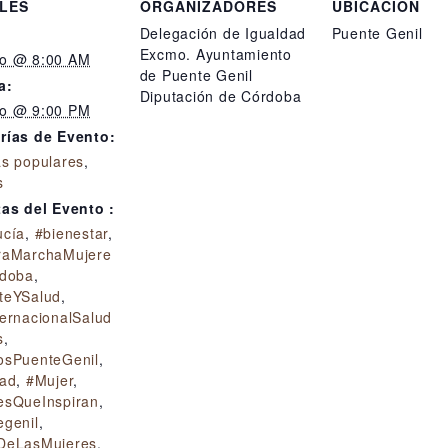
LES
ORGANIZADORES
UBICACIÓN
Delegación de Igualdad
Puente Genil
Excmo. Ayuntamiento
o @ 8:00 AM
de Puente Genil
a:
Diputación de Córdoba
o @ 9:00 PM
rías de Evento:
as populares
,
s
tas del Evento :
ucía
,
#bienestar
,
raMarchaMujere
doba
,
teYSalud
,
ernacionalSalud
s
,
osPuenteGenil
,
dad
,
#Mujer
,
esQueInspiran
,
egenil
,
DeLasMujeres
,