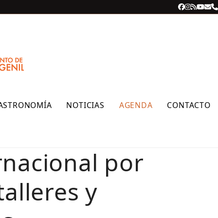
Facebook
Instagra
RSS
YouT
Cor
T
ele
ASTRONOMÍA
NOTICIAS
AGENDA
CONTACTO
rnacional por
alleres y