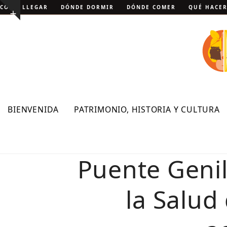
Skip
CÓMO LLEGAR
DÓNDE DORMIR
DÓNDE COMER
QUÉ HACE
Show
to
notice
content
BIENVENIDA
PATRIMONIO, HISTORIA Y CULTURA
Puente Genil
la Salud