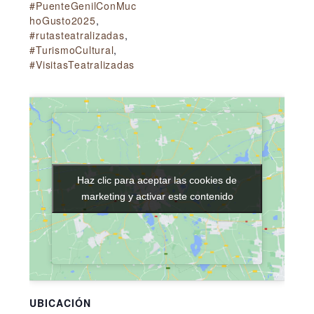
#PuenteGenilConMuc
hoGusto2025
,
#rutasteatralizadas
,
#TurismoCultural
,
#VisitasTeatralizadas
Haz clic para aceptar las cookies de
Haz clic para aceptar las cookies de
marketing y activar este contenido
marketing y activar este contenido
UBICACIÓN