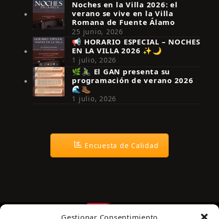
Noches en la Villa 2026: el
verano se vive en la Villa
Romana de Fuente Álamo
25 junio, 2026
📢 HORARIO ESPECIAL – NOCHES
EN LA VILLA 2026 ✨🌙
Síguenos en Instagram
1 julio, 2026
🌿🚴‍♂️ El GAN presenta su
programación de verano 2026
🌊🥾
1 julio, 2026
Encuesta de Calidad
Gestionar Consentimiento