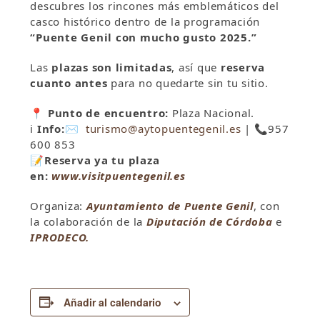
descubres los rincones más emblemáticos del
casco histórico dentro de la programación
“Puente Genil con mucho gusto 2025.”
Las
plazas son limitadas
, así que
reserva
cuanto antes
para no quedarte sin tu sitio.
📍
Punto de encuentro:
Plaza Nacional.
ℹ️
Info:
✉️
turismo@aytopuentegenil.es
|
📞
957
600 853
📝
Reserva ya tu plaza
en:
www.visitpuentegenil.es
Organiza:
Ayuntamiento de Puente Genil
, con
la colaboración de la
Diputación de Córdoba
e
IPRODECO.
Añadir al calendario