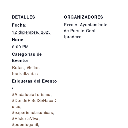
DETALLES
ORGANIZADORES
Excmo. Ayuntamiento
Fecha:
de Puente Genil
12 diciembre, 2025
Iprodeco
Hora:
6:00 PM
Categorías de
Evento:
Rutas
,
Visitas
teatralizadas
Etiquetas del Evento
:
#AndalucíaTurismo
,
#DondeElSolSeHaceD
ulce
,
#experienciasunicas
,
#HistoriaViva
,
#puentegenil
,