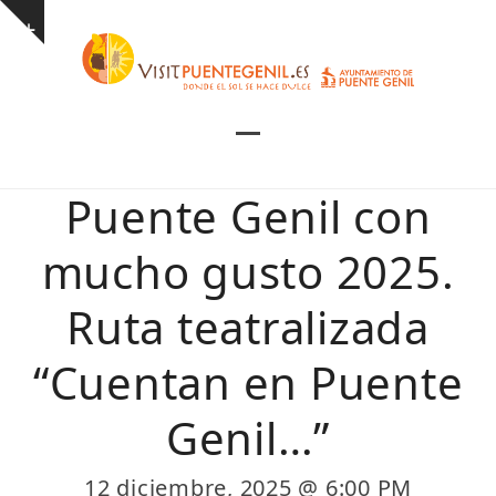
Skip
Show
to
notice
content
Open
Close
mobile
mobile
Puente Genil con
menu
menu
mucho gusto 2025.
Ruta teatralizada
“Cuentan en Puente
Genil…”
12 diciembre, 2025 @ 6:00 PM