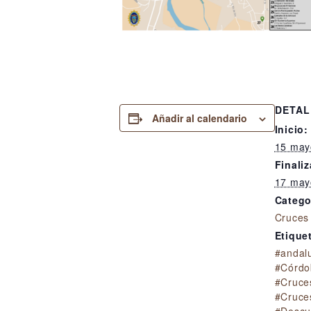
DETAL
Añadir al calendario
Inicio:
15 may
Finaliz
17 may
Catego
Cruces
Etique
#andal
#Córdo
#Cruce
#Cruce
#Descu