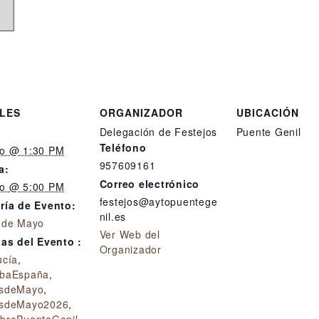
LES
ORGANIZADOR
UBICACIÓN
Delegación de Festejos
Puente Genil
Teléfono
o @ 1:30 PM
957609161
a:
Correo electrónico
o @ 5:00 PM
festejos@aytopuentege
ría de Evento:
nil.es
 de Mayo
Ver Web del
tas del Evento :
Organizador
ucía
,
baEspaña
,
sdeMayo
,
sdeMayo2026
,
brePuenteGenil
,