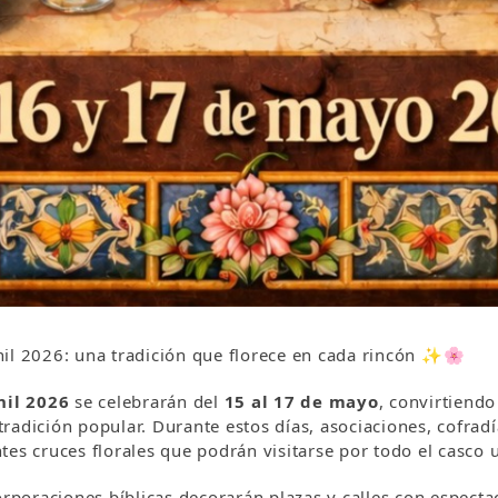
l 2026: una tradición que florece en cada rincón ✨🌸
nil 2026
se celebrarán del
15 al 17 de mayo
, convirtiendo
 tradición popular. Durante estos días, asociaciones, cofrad
tes cruces florales que podrán visitarse por todo el casco 
orporaciones bíblicas decorarán plazas y calles con espectac