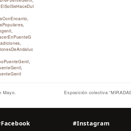
ElSolSeHaceDul
asConEncanto
,
asPopulares
,
egenil
,
acerEnPuenteG
radiciones
,
cionesDeAndaluc
moPuenteGenil
,
uenteGenil
,
uenteGenil
en Mayo.
Exposición colectiva “MIRADAS
#Facebook
#Instagram