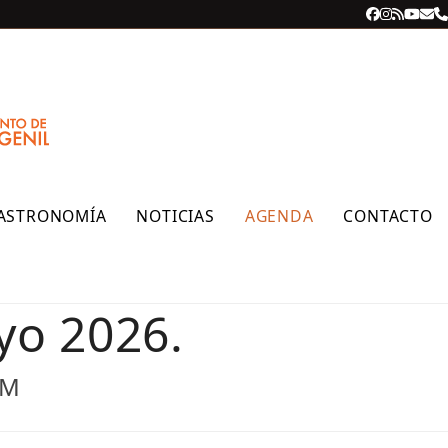
Facebook
Instagra
RSS
YouT
Cor
T
ele
ASTRONOMÍA
NOTICIAS
AGENDA
CONTACTO
yo 2026.
PM