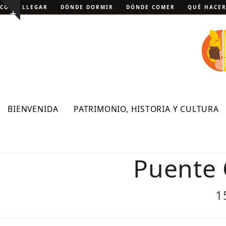
Skip
CÓMO LLEGAR
DÓNDE DORMIR
DÓNDE COMER
QUÉ HACE
Show
to
notice
content
BIENVENIDA
PATRIMONIO, HISTORIA Y CULTURA
Puente 
1