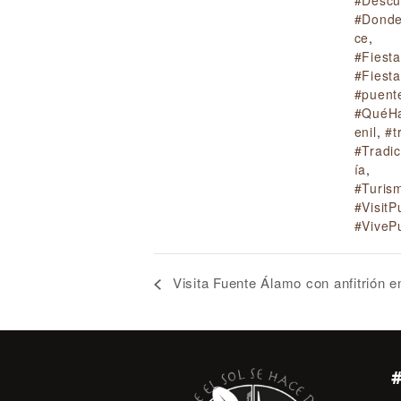
#Donde
ce
,
#Fiest
#Fiest
#puent
#QuéH
enil
,
#t
#Tradi
ía
,
#Turis
#VisitP
#ViveP
Visita Fuente Álamo con anfitrión 