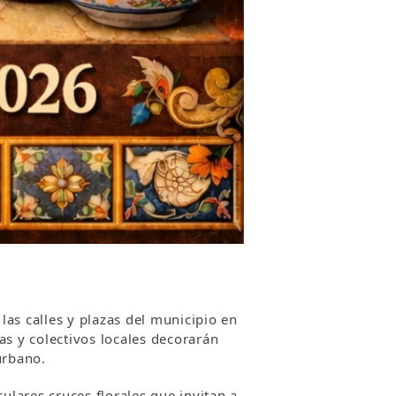
 las calles y plazas del municipio en
ías y colectivos locales decorarán
urbano.
ulares cruces florales que invitan a