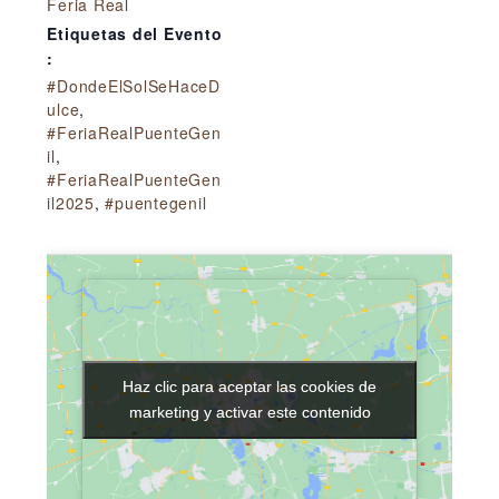
Feria Real
Etiquetas del Evento
:
#DondeElSolSeHaceD
ulce
,
#FeriaRealPuenteGen
il
,
#FeriaRealPuenteGen
il2025
,
#puentegenil
Haz clic para aceptar las cookies de
Haz clic para aceptar las cookies de
marketing y activar este contenido
marketing y activar este contenido