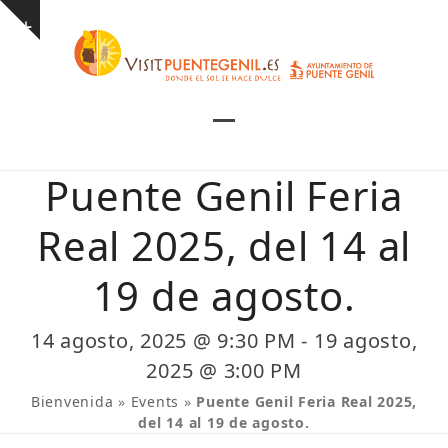
Skip
Show
to
notice
content
Open
Close
mobile
mobile
Puente Genil Feria
menu
menu
Real 2025, del 14 al
19 de agosto.
14 agosto, 2025 @ 9:30 PM
-
19 agosto,
2025 @ 3:00 PM
Bienvenida
»
Events
»
Puente Genil Feria Real 2025,
del 14 al 19 de agosto.