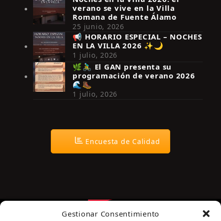
verano se vive en la Villa
Romana de Fuente Álamo
25 junio, 2026
📢 HORARIO ESPECIAL – NOCHES
EN LA VILLA 2026 ✨🌙
Síguenos en Instagram
1 julio, 2026
🌿🚴‍♂️ El GAN presenta su
programación de verano 2026
🌊🥾
1 julio, 2026
Encuesta de Calidad
Gestionar Consentimiento