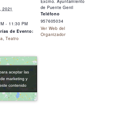
Excmo. Ayuntamiento
de Puente Genil
o, 2021
Teléfono
957605034
PM - 11:30 PM
Ver Web del
rías de Evento:
Organizador
ia
,
Teatro
para aceptar las
para aceptar las
 de marketing y
 de marketing y
 este contenido
 este contenido