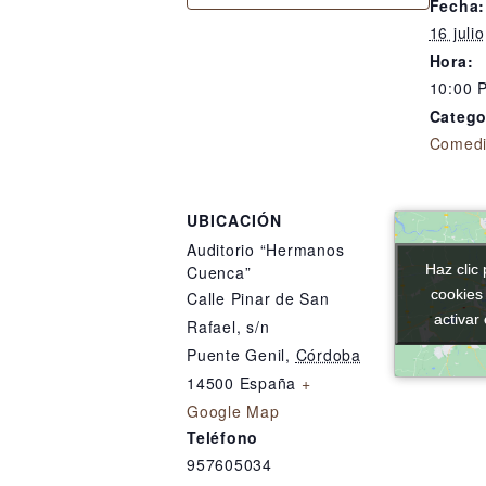
Fecha:
16 juli
Hora:
10:00 
Catego
Comed
UBICACIÓN
Auditorio “Hermanos
Haz clic 
Haz clic 
Cuenca”
cookies
cookies
Calle Pinar de San
activar
activar
Rafael, s/n
Puente Genil
,
Córdoba
14500
España
+
Google Map
Teléfono
957605034