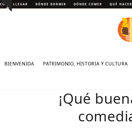
Skip
CÓMO LLEGAR
DÓNDE DORMIR
DÓNDE COMER
QUÉ HACE
Show
to
notice
content
BIENVENIDA
PATRIMONIO, HISTORIA Y CULTURA
¡Qué buena
comedia