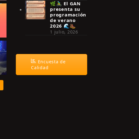
🌿🚴‍♂️ El GAN
presenta su
programación
de verano
2026 🌊🥾
1 julio, 2026
Encuesta de
Calidad