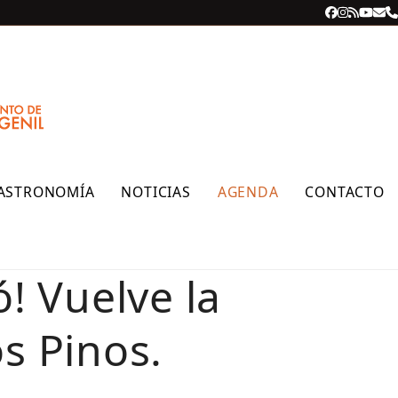
Facebook
Instagra
RSS
YouT
Cor
T
ele
ASTRONOMÍA
NOTICIAS
AGENDA
CONTACTO
! Vuelve la
s Pinos.