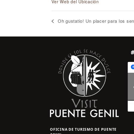
Ver Web del Ubicación
Oh gustatio! Un placer para los se
OFICINA DE TURISMO DE PUENTE