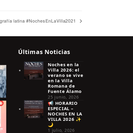
pigrafía latina #NochesEnLaVilla2021
Últimas Noticias
Noches en la
Villa 2026: el
verano se vive
en la Villa
Romana de
Fuente Álamo
25 junio, 2026
📢 HORARIO
ESPECIAL –
NOCHES EN LA
VILLA 2026 ✨
🌙
1 julio, 2026