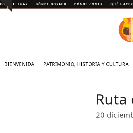
Skip
CÓMO LLEGAR
DÓNDE DORMIR
DÓNDE COMER
QUÉ HACE
Show
to
notice
content
BIENVENIDA
PATRIMONIO, HISTORIA Y CULTURA
Ruta 
20 diciem