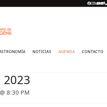
Facebook
Instagra
RSS
YouT
Cor
T
ele
ASTRONOMÍA
NOTICIAS
AGENDA
CONTACTO
d 2023
 @ 8:30 PM