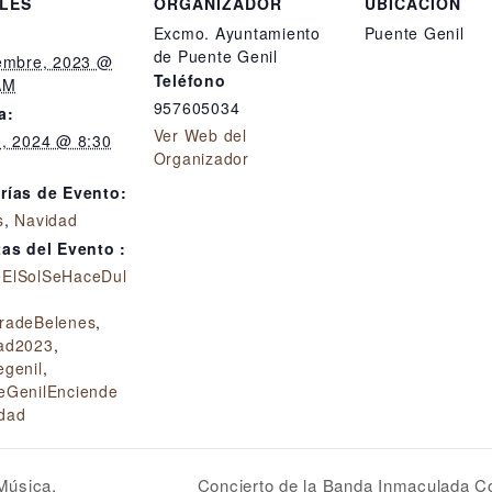
LES
ORGANIZADOR
UBICACIÓN
Excmo. Ayuntamiento
Puente Genil
de Puente Genil
iembre, 2023 @
Teléfono
AM
957605034
a:
Ver Web del
o, 2024 @ 8:30
Organizador
rías de Evento:
s
,
Navidad
tas del Evento :
ElSolSeHaceDul
radeBelenes
,
ad2023
,
egenil
,
eGenilEnciende
dad
Música.
Concierto de la Banda Inmaculada Co