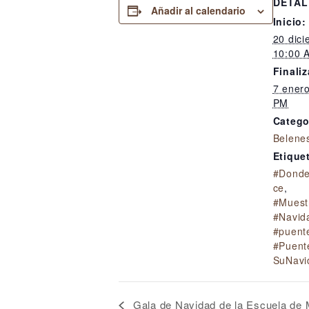
DETAL
Añadir al calendario
Inicio:
20 dic
10:00 
Finaliz
7 ener
PM
Catego
Belene
Etique
#Donde
ce
,
#Muest
#Navid
#puent
#Puent
SuNavi
Gala de Navidad de la Escuela de 