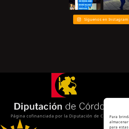
Síguenos en Instagram
Página cofinanciada por la Diputación de Córdoba
Para brind
almacenar 
para estas