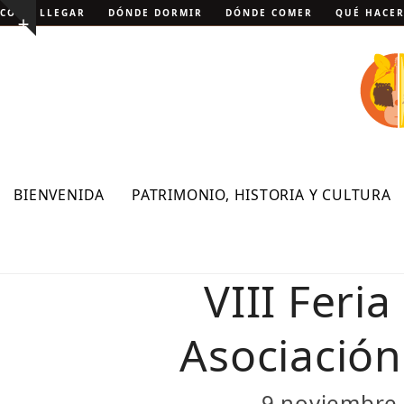
Skip
CÓMO LLEGAR
DÓNDE DORMIR
DÓNDE COMER
QUÉ HACE
Show
to
notice
content
BIENVENIDA
PATRIMONIO, HISTORIA Y CULTURA
VIII Feri
Asociación
9 noviembre