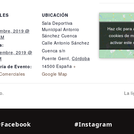
LES
UBICACIÓN
Sala Deportiva
Haz clic para 
Haz clic para 
Municipal Antonio
embre, 2019 @
Sánchez Cuenca
cookies de m
cookies de m
AM
Calle Antonio Sánchez
activar este
activar este
a:
Cuenca s/n
iembre, 2019 @
Puente Genil
,
Córdoba
M
14500
España
+
ría de Evento:
 Comerciales
Google Map
o.
La l
#Facebook
#Instagram