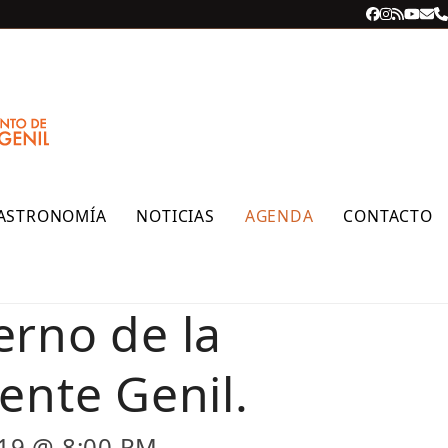
Facebook
Instagra
RSS
YouT
Cor
T
ele
ASTRONOMÍA
NOTICIAS
AGENDA
CONTACTO
erno de la
ente Genil.
19 @ 8:00 PM