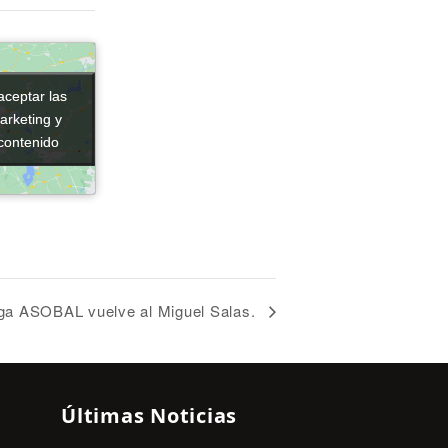
aceptar las
aceptar las
arketing y
arketing y
 contenido
 contenido
iga ASOBAL vuelve al Miguel Salas.
Últimas Noticias