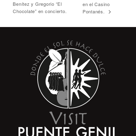
Benítez y Gregorio “El
en el Casino
Chocolate” en concierto.
Pontanés.