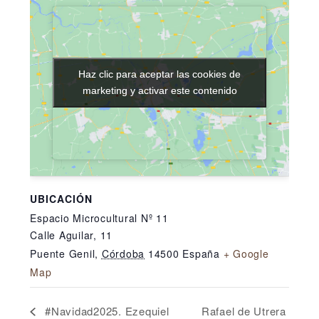
Haz clic para aceptar las cookies de
Haz clic para aceptar las cookies de
marketing y activar este contenido
marketing y activar este contenido
UBICACIÓN
Espacio Microcultural Nº 11
Calle Aguilar, 11
Puente Genil
,
Córdoba
14500
España
+ Google
Map
Rafael de Utrera
#Navidad2025. Ezequiel