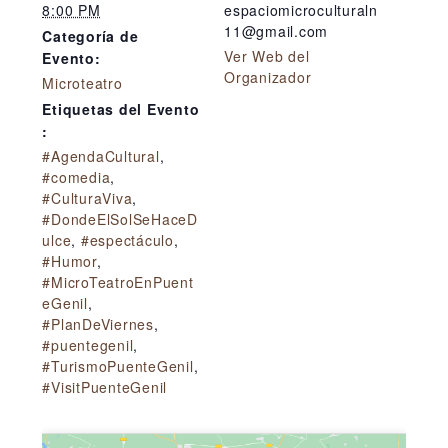
8:00 PM
espaciomicroculturaln
11@gmail.com
Categoría de
Ver Web del
Evento:
Organizador
Microteatro
Etiquetas del Evento
:
#AgendaCultural
,
#comedia
,
#CulturaViva
,
#DondeElSolSeHaceD
ulce
,
#espectáculo
,
#Humor
,
#MicroTeatroEnPuent
eGenil
,
#PlanDeViernes
,
#puentegenil
,
#TurismoPuenteGenil
,
#VisitPuenteGenil