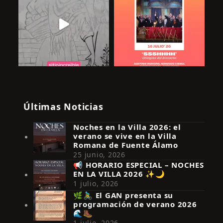
Últimas Noticias
Noches en la Villa 2026: el
verano se vive en la Villa
Romana de Fuente Álamo
25 junio, 2026
📢 HORARIO ESPECIAL – NOCHES
EN LA VILLA 2026 ✨🌙
Síguenos en Instagram
1 julio, 2026
🌿🚴‍♂️ El GAN presenta su
programación de verano 2026
🌊🥾
1 julio, 2026