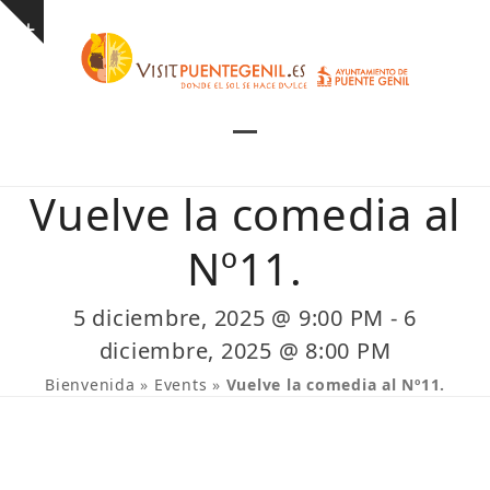
Skip
Show
to
notice
content
Open
Close
mobile
mobile
Vuelve la comedia al
menu
menu
Nº11.
5 diciembre, 2025 @ 9:00 PM
-
6
diciembre, 2025 @ 8:00 PM
Bienvenida
»
Events
»
Vuelve la comedia al Nº11.