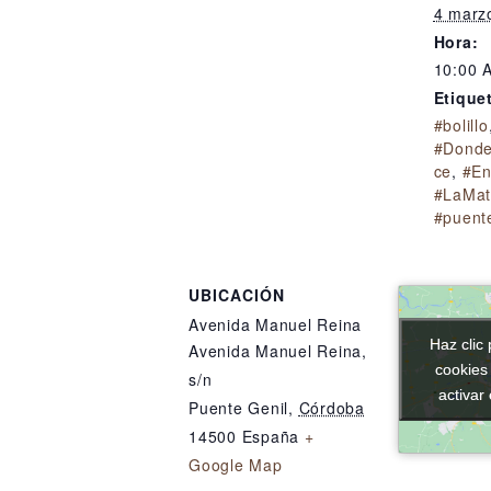
4 marz
Hora:
10:00 
Etique
#bolillo
#Donde
ce
,
#En
#LaMat
#puent
UBICACIÓN
Avenida Manuel Reina
Haz clic 
Haz clic 
Avenida Manuel Reina,
cookies
cookies
s/n
activar
activar
Puente Genil
,
Córdoba
14500
España
+
Google Map