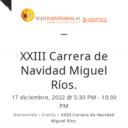
Skip
Show
to
notice
content
Open
Close
mobile
mobile
XXIII Carrera de
menu
menu
Navidad Miguel
Ríos.
17 diciembre, 2022 @ 5:30 PM
-
10:30
PM
Bienvenida
»
Events
»
XXIII Carrera de Navidad
Miguel Ríos.