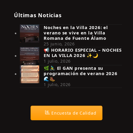
Últimas Noticias
Noches en la Villa 2026: el
verano se vive en la Villa
Romana de Fuente Álamo
25 junio, 2026
📢 HORARIO ESPECIAL – NOCHES
EN LA VILLA 2026 ✨🌙
Síguenos en Instagram
1 julio, 2026
🌿🚴‍♂️ El GAN presenta su
programación de verano 2026
🌊🥾
1 julio, 2026
Encuesta de Calidad