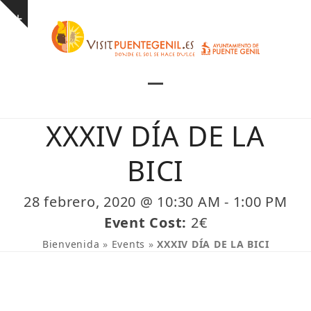
Skip
Show
to
notice
content
Open
Close
mobile
mobile
XXXIV DÍA DE LA
menu
menu
BICI
28 febrero, 2020 @ 10:30 AM
-
1:00 PM
Event Cost:
2€
Bienvenida
»
Events
»
XXXIV DÍA DE LA BICI