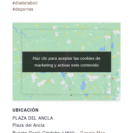
#diadelabici
#deportes
Haz clic para aceptar las cookies de
Haz clic para aceptar las cookies de
marketing y activar este contenido
marketing y activar este contenido
UBICACIÓN
PLAZA DEL ANCLA
Plaza del Ancla
Puente Genil
,
Córdoba
14500
+ Google Map