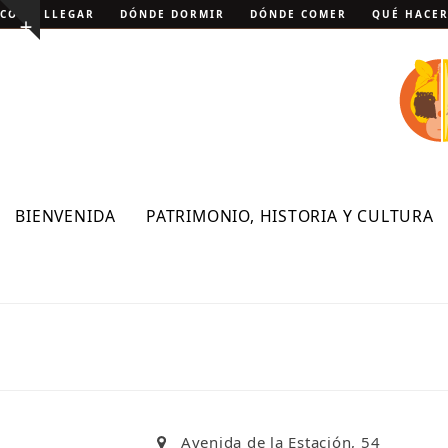
Skip
CÓMO LLEGAR
DÓNDE DORMIR
DÓNDE COMER
QUÉ HACE
Show
to
notice
content
BIENVENIDA
PATRIMONIO, HISTORIA Y CULTURA
Avenida de la Estación, 54