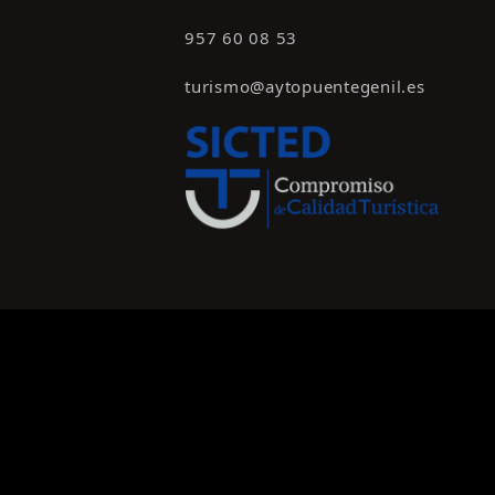
957 60 08 53
turismo@aytopuentegenil.es