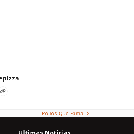
epizza
mero
Página
efónico
web
Pollos Que Fama
next
post:
Últimas Noticias