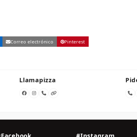
Correo electrónico
Pinterest
Llamapizza
Pid
Facebook
Instagram
Número
Página
Nú
telefónico
web
tel
#Facebook
#Instagram