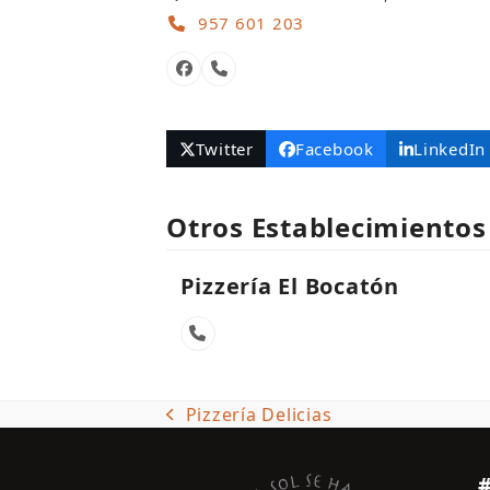
957 601 203
Facebook
Número
telefónico
Twitter
Facebook
LinkedIn
Otros Establecimientos
Pizzería El Bocatón
Número
telefónico
Pizzería Delicias
previous
post: