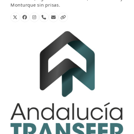
Monturque sin prisas.
X
Facebook
Instagram
Número
Correo
Página
telefónico
electrónico
web