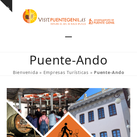
Skip
Show
to
notice
content
Open
Close
mobile
mobile
Puente-Ando
menu
menu
Bienvenida
»
Empresas Turísticas
»
Puente-Ando