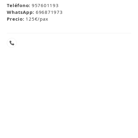
Teléfono:
957601193
WhatsApp:
696871973
Precio:
125€/pax
Número
telefónico