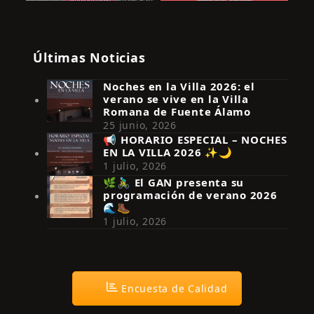
Últimas Noticias
Noches en la Villa 2026: el
verano se vive en la Villa
Romana de Fuente Álamo
25 junio, 2026
📢 HORARIO ESPECIAL – NOCHES
EN LA VILLA 2026 ✨🌙
Síguenos en Instagram
1 julio, 2026
🌿🚴‍♂️ El GAN presenta su
programación de verano 2026
🌊🥾
1 julio, 2026
Encuesta de Calidad