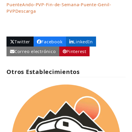
PuenteAndo-PVP-Fin-de-Semana-Puente-Genil-
PVP
Descarga
Twitter
Facebook
LinkedIn
Correo electrónico
Pinterest
Otros Establecimientos