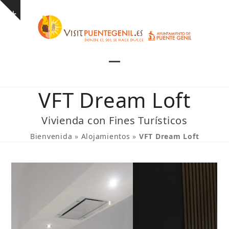
Skip
Show
to
notice
content
Open
Close
mobile
mobile
VFT Dream Loft
menu
menu
Vivienda con Fines Turísticos
Bienvenida
»
Alojamientos
»
VFT Dream Loft