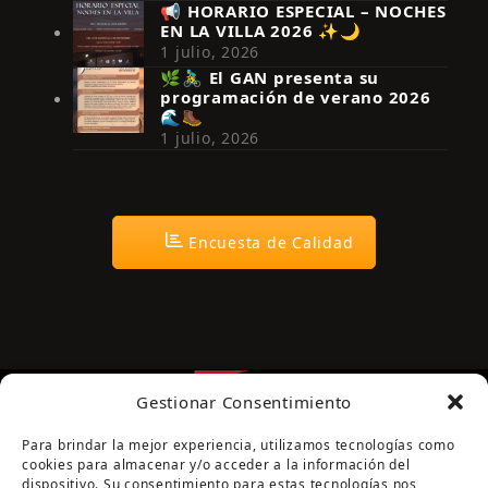
📢 HORARIO ESPECIAL – NOCHES
EN LA VILLA 2026 ✨🌙
Síguenos en Instagram
1 julio, 2026
🌿🚴‍♂️ El GAN presenta su
programación de verano 2026
🌊🥾
1 julio, 2026
Encuesta de Calidad
Gestionar Consentimiento
Para brindar la mejor experiencia, utilizamos tecnologías como
cookies para almacenar y/o acceder a la información del
dispositivo. Su consentimiento para estas tecnologías nos