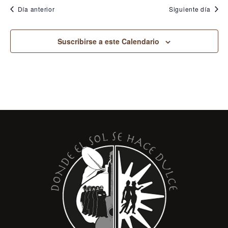
i
e
Día anterior
Siguiente día
s
,
t
2
Suscribirse a este Calendario
a
0
s
2
d
4
e
E
v
e
n
t
o
s