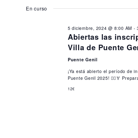
g
para
la
t
la
En curso
a
fecha.
palabra
o
c
clave.
5 diciembre, 2024 @ 8:00 AM
-
i
s
Abiertas las inscr
ó
Villa de Puente Gen
e
n
n
Puente Genil
d
¡Ya está abierto el período de i
2
e
Puente Genil 2025! 🏃‍♂🏅 Prepar
3
b
12€
ú
e
s
n
q
e
u