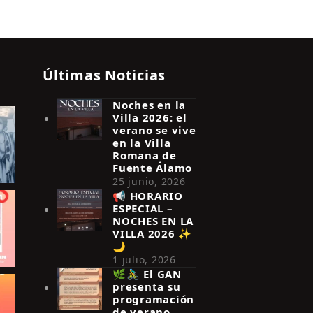
Últimas Noticias
Noches en la
Villa 2026: el
verano se vive
en la Villa
Romana de
Fuente Álamo
25 junio, 2026
📢 HORARIO
ESPECIAL –
NOCHES EN LA
VILLA 2026 ✨
🌙
1 julio, 2026
🌿🚴‍♂️ El GAN
presenta su
programación
de verano