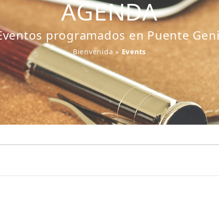
AGENDA
Eventos programados en Puente Geni
Bienvenida
»
Events