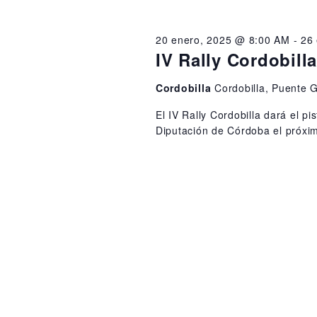
r
e
o
d
20 enero, 2025 @ 8:00 AM
-
26
a
IV Rally Cordobilla
,
y
2
Cordobilla
Cordobilla, Puente G
v
El IV Rally Cordobilla dará el pis
0
i
Diputación de Córdoba el próxi
2
s
5
t
a
s
d
e
E