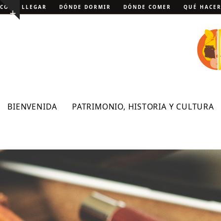
Skip
CÓMO LLEGAR
DÓNDE DORMIR
DÓNDE COMER
QUÉ HACE
Show
to
notice
content
BIENVENIDA
PATRIMONIO, HISTORIA Y CULTURA