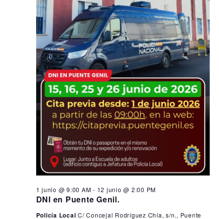
1 junio @ 9:00 AM
-
12 junio @ 2:00 PM
DNI en Puente Genil.
Policía Local
C/ Concejal Rodríguez Chía, s/n., Puente