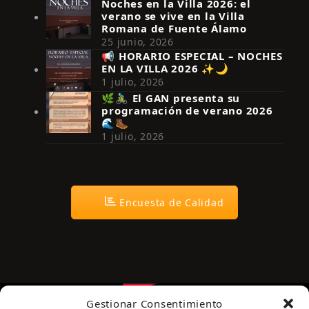
Noches en la Villa 2026: el
verano se vive en la Villa
Romana de Fuente Álamo
25 junio, 2026
📢 HORARIO ESPECIAL – NOCHES
EN LA VILLA 2026 ✨🌙
Síguenos en Instagram
1 julio, 2026
🌿🚴‍♂️ El GAN presenta su
programación de verano 2026
🌊🥾
1 julio, 2026
Encuesta de Calidad
Gestionar Consentimiento