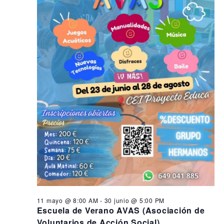
s
i
n
ó
e
d
n
e
n
d
v
2
i
e
j
s
b
t
u
ú
a
n
s
s
q
d
i
e
u
o
E
e
,
v
d
e
2
a
n
0
y
t
11 mayo @ 8:00 AM
-
30 junio @ 5:00 PM
o
2
v
Escuela de Verano AVAS (Asociación de
Voluntarios de Acción Social)