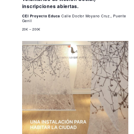
i
6
inscripciones abiertas.
s
CEI Proyecto Educa
Calle Doctor Moyano Cruz,, Puente
t
Genil
a
20€ – 200€
s
d
e
E
v
e
n
t
o
s