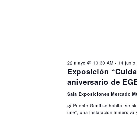
i
e
o
d
a
,
y
2
v
0
i
22 mayo @ 10:30 AM
-
14 juni
2
s
Exposición “Cuida
6
t
aniversario de E
a
Sala Exposiciones Mercado M
s
🌿 Puente Genil se habita, se s
d
une”, una instalación inmersiva
e
E