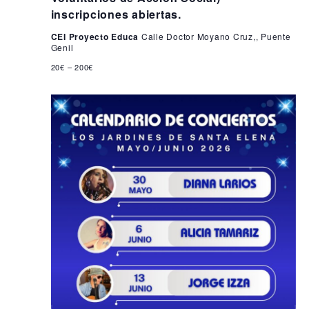
i
2
inscripciones abiertas.
s
6
CEI Proyecto Educa
Calle Doctor Moyano Cruz,, Puente
t
Genil
a
20€ – 200€
s
d
e
E
v
e
n
t
o
s