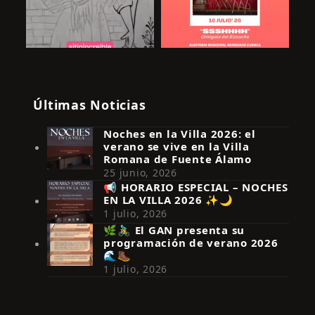
Últimas Noticias
Noches en la Villa 2026: el
verano se vive en la Villa
Romana de Fuente Álamo
25 junio, 2026
📢 HORARIO ESPECIAL – NOCHES
EN LA VILLA 2026 ✨🌙
Síguenos en Instagram
1 julio, 2026
🌿🚴‍♂️ El GAN presenta su
programación de verano 2026
🌊🥾
1 julio, 2026