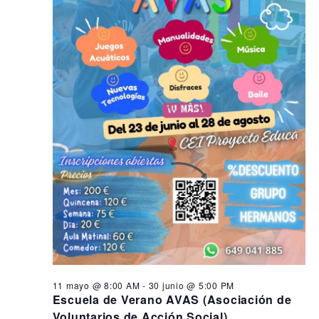
s
i
n
ó
e
d
n
e
n
d
v
2
i
e
3
s
b
t
j
ú
a
u
s
s
q
d
n
e
u
i
E
e
o
v
d
e
,
a
n
2
y
t
11 mayo @ 8:00 AM
-
30 junio @ 5:00 PM
o
0
v
Escuela de Verano AVAS (Asociación de
Voluntarios de Acción Social)