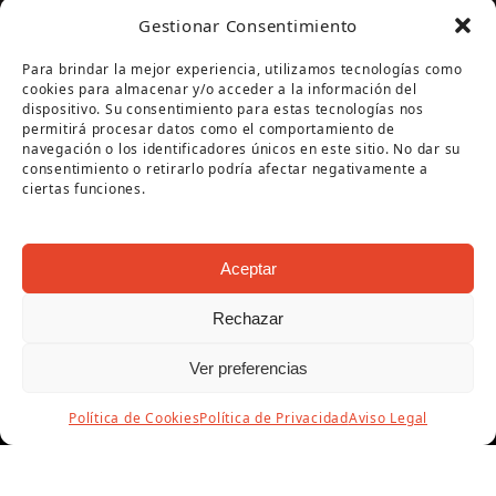
programación de verano 2026
Gestionar Consentimiento
🌊🥾
1 julio, 2026
Para brindar la mejor experiencia, utilizamos tecnologías como
cookies para almacenar y/o acceder a la información del
dispositivo. Su consentimiento para estas tecnologías nos
permitirá procesar datos como el comportamiento de
navegación o los identificadores únicos en este sitio. No dar su
Encuesta de Calidad
consentimiento o retirarlo podría afectar negativamente a
ciertas funciones.
Aceptar
Rechazar
Ver preferencias
Política de Cookies
Política de Privacidad
Aviso Legal
Página cofinanciada por la Diputación de Córdoba