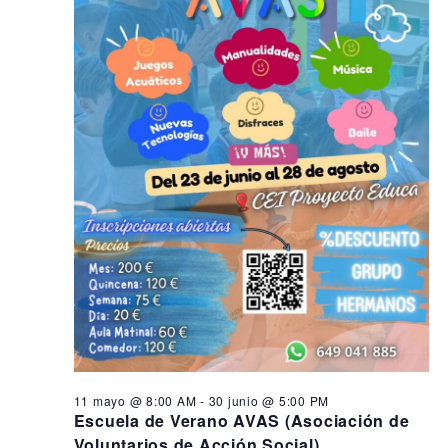
s
i
n
ó
e
d
n
e
n
d
v
3
i
e
0
s
b
t
j
ú
a
u
s
s
q
d
n
e
u
i
E
e
o
v
d
e
,
a
n
2
y
t
11 mayo @ 8:00 AM
-
30 junio @ 5:00 PM
o
0
v
Escuela de Verano AVAS (Asociación de
Voluntarios de Acción Social)