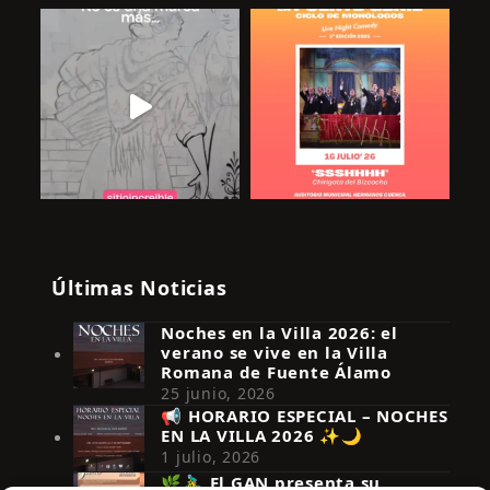
Últimas Noticias
Noches en la Villa 2026: el
verano se vive en la Villa
Romana de Fuente Álamo
25 junio, 2026
📢 HORARIO ESPECIAL – NOCHES
EN LA VILLA 2026 ✨🌙
Síguenos en Instagram
1 julio, 2026
🌿🚴‍♂️ El GAN presenta su