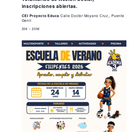
i
2
inscripciones abiertas.
s
6
CEI Proyecto Educa
Calle Doctor Moyano Cruz,, Puente
t
Genil
a
20€ – 200€
s
d
e
E
v
e
n
t
o
s