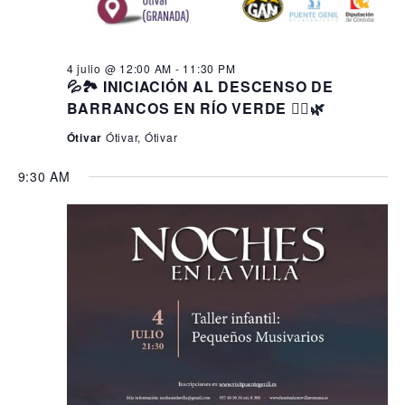
4 julio @ 12:00 AM
-
11:30 PM
💦🏞️ INICIACIÓN AL DESCENSO DE
BARRANCOS EN RÍO VERDE 🧗‍♂️🌿
Ótivar
Ótivar, Ótivar
9:30 AM