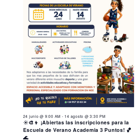
s
i
n
ó
e
d
n
e
n
d
v
4
i
e
j
s
b
t
u
ú
a
l
s
s
q
d
i
e
u
o
E
e
,
v
d
e
2
a
n
24 junio @ 9:00 AM
-
14 agosto @ 3:30 PM
0
y
t
☀️🎨👦 ¡Abiertas las inscripciones para la
o
Escuela de Verano Academia 3 Puntos! 🏀
2
v
🌊