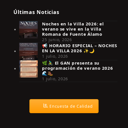
Últimas Noticias
Noches en la Villa 2026: el
verano se vive en la Villa
Romana de Fuente Álamo
25 junio, 2026
📢 HORARIO ESPECIAL – NOCHES
EN LA VILLA 2026 ✨🌙
Síguenos en Instagram
1 julio, 2026
🌿🚴‍♂️ El GAN presenta su
programación de verano 2026
🌊🥾
1 julio, 2026
Encuesta de Calidad