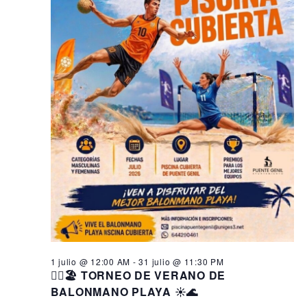
1 julio @ 12:00 AM
-
31 julio @ 11:30 PM
🤾‍♂️🏖️ TORNEO DE VERANO DE
BALONMANO PLAYA ☀️🌊