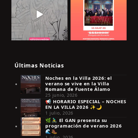
Últimas Noticias
Noches en la Villa 2026: el
verano se vive en la Villa
Romana de Fuente Álamo
25 junio, 2026
📢 HORARIO ESPECIAL – NOCHES
EN LA VILLA 2026 ✨🌙
Síguenos en Instagram
1 julio, 2026
🌿🚴‍♂️ El GAN presenta su
programación de verano 2026
🌊🥾
1 julio, 2026