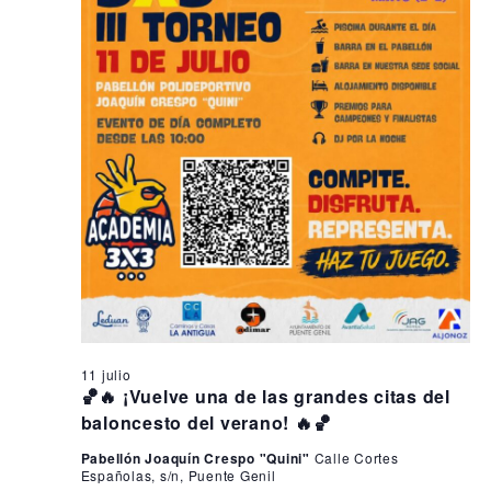
s
i
n
ó
e
d
n
e
n
d
v
1
i
e
1
s
b
t
j
ú
a
u
s
s
q
d
l
e
u
i
E
e
o
v
d
e
11 julio
,
a
🏀🔥 ¡Vuelve una de las grandes citas del
n
2
baloncesto del verano! 🔥🏀
y
t
o
0
v
Pabellón Joaquín Crespo "Quini"
Calle Cortes
Españolas, s/n, Puente Genil