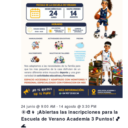
s
i
n
ó
e
d
n
e
n
d
v
2
i
e
8
s
b
t
j
ú
a
u
s
s
q
d
l
e
u
i
E
e
o
v
d
e
,
a
n
24 junio @ 9:00 AM
-
14 agosto @ 3:30 PM
2
y
t
☀️🎨👦 ¡Abiertas las inscripciones para la
o
Escuela de Verano Academia 3 Puntos! 🏀
0
v
🌊