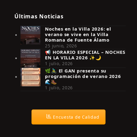
Últimas Noticias
Noches en la Villa 2026: el
verano se vive en la Villa
Romana de Fuente Álamo
25 junio, 2026
📢 HORARIO ESPECIAL – NOCHES
EN LA VILLA 2026 ✨🌙
Síguenos en Instagram
1 julio, 2026
🌿🚴‍♂️ El GAN presenta su
programación de verano 2026
🌊🥾
1 julio, 2026
Encuesta de Calidad