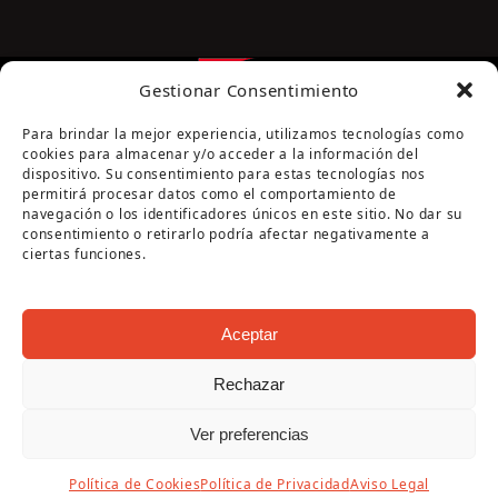
Gestionar Consentimiento
Para brindar la mejor experiencia, utilizamos tecnologías como
cookies para almacenar y/o acceder a la información del
dispositivo. Su consentimiento para estas tecnologías nos
permitirá procesar datos como el comportamiento de
navegación o los identificadores únicos en este sitio. No dar su
Página cofinanciada por la Diputación de Córdoba
consentimiento o retirarlo podría afectar negativamente a
ciertas funciones.
Aceptar
Rechazar
Copyright Oficina de Turismo - Ayuntamiento de
Ver preferencias
Puente Genil 2026
Aviso Legal
|
Política de Privacidad
|
Política de
Política de Cookies
Política de Privacidad
Aviso Legal