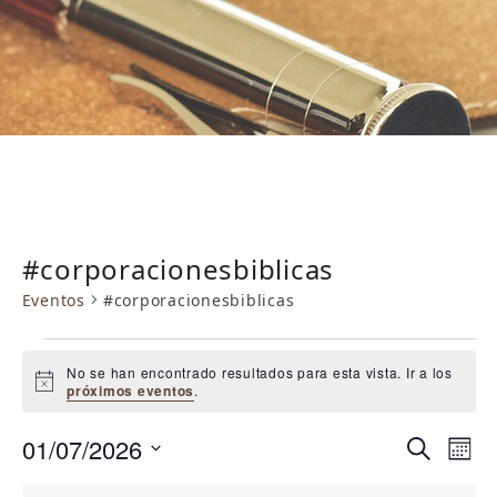
#corporacionesbiblicas
Eventos
#corporacionesbiblicas
E
No se han encontrado resultados para esta vista. Ir a los
v
Aviso
próximos eventos
.
e
N
N
01/07/2026
n
Buscar
Mes
a
a
Selecciona
t
MONDAY
TUESDAY
WEDNESDAY
THURSDAY
FRIDAY
SATURDAY
SUNDAY