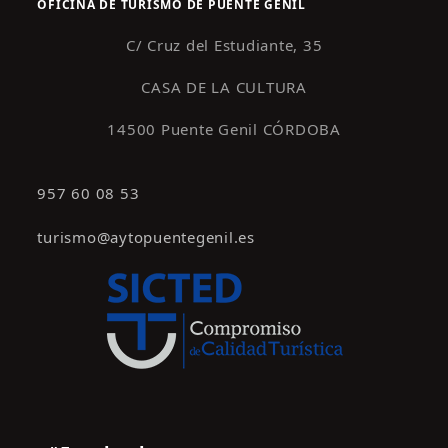
OFICINA DE TURISMO DE PUENTE GENIL
n
t
C/ Cruz del Estudiante, 35
o
CASA DE LA CULTURA
s
14500 Puente Genil CÓRDOBA
957 60 08 53
turismo@aytopuentegenil.es