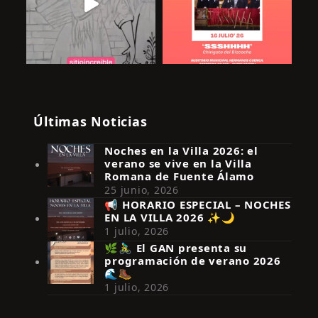
Últimas Noticias
Noches en la Villa 2026: el
verano se vive en la Villa
Romana de Fuente Álamo
25 junio, 2026
📢 HORARIO ESPECIAL – NOCHES
EN LA VILLA 2026 ✨🌙
Síguenos en Instagram
1 julio, 2026
🌿🚴‍♂️ El GAN presenta su
programación de verano 2026
🌊🥾
1 julio, 2026