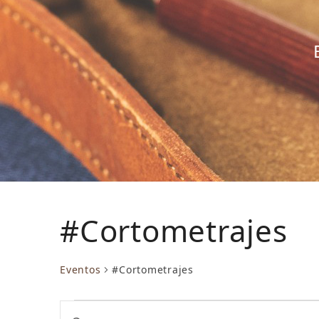
#Cortometrajes
Eventos
#Cortometrajes
E
N
Introduce