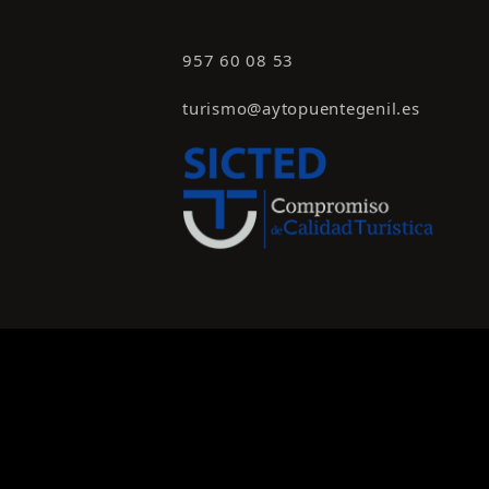
957 60 08 53
turismo@aytopuentegenil.es