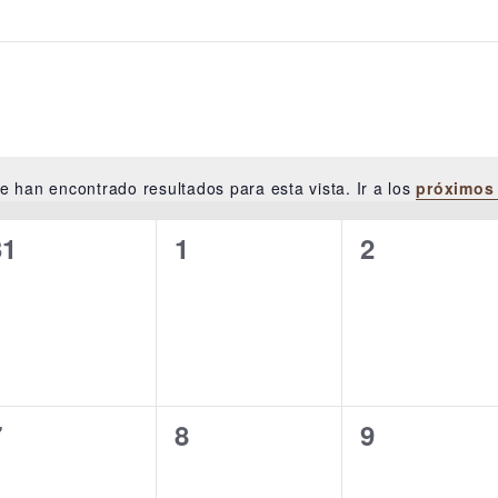
e han encontrado resultados para esta vista. Ir a los
próximos
Aviso
NESDAY
THURSDAY
FRIDAY
0
0
0
31
1
2
eventos,
eventos,
eventos,
0
0
0
7
8
9
eventos,
eventos,
eventos,