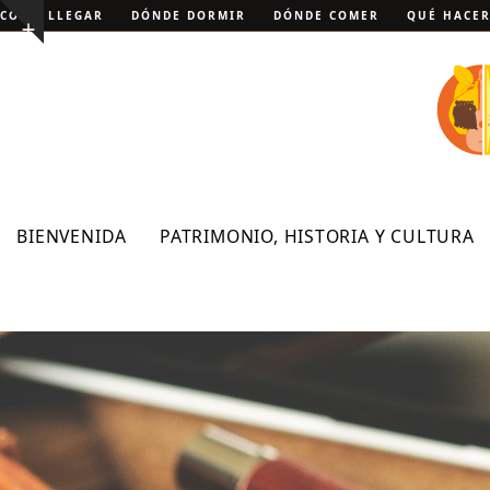
Skip
CÓMO LLEGAR
DÓNDE DORMIR
DÓNDE COMER
QUÉ HACE
Show
to
notice
content
BIENVENIDA
PATRIMONIO, HISTORIA Y CULTURA