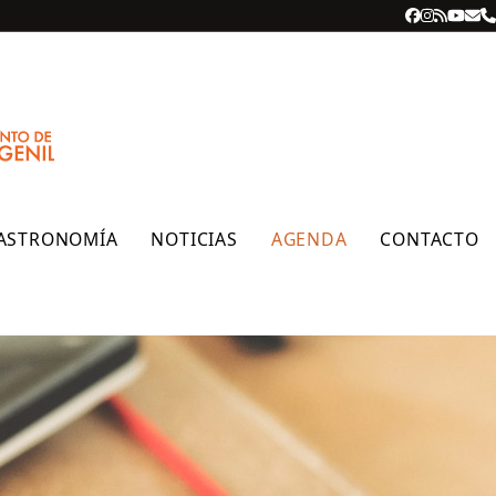
Facebook
Instagra
RSS
YouT
Cor
T
ele
ASTRONOMÍA
NOTICIAS
AGENDA
CONTACTO