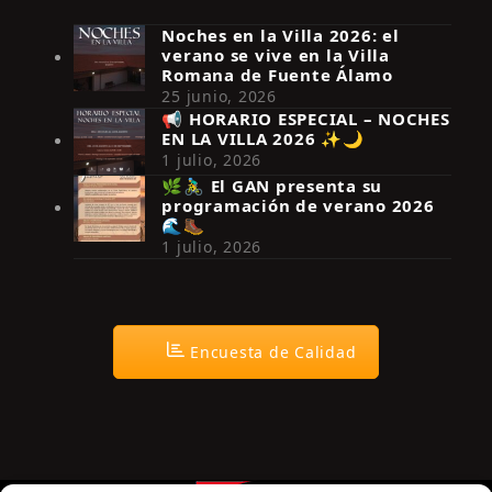
Noches en la Villa 2026: el
verano se vive en la Villa
Romana de Fuente Álamo
25 junio, 2026
📢 HORARIO ESPECIAL – NOCHES
EN LA VILLA 2026 ✨🌙
Síguenos en Instagram
1 julio, 2026
🌿🚴‍♂️ El GAN presenta su
programación de verano 2026
🌊🥾
1 julio, 2026
Encuesta de Calidad