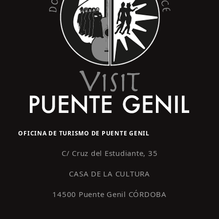
E
e
0
v
d
2
e
a
6
n
y
t
o
v
i
s
t
a
OFICINA DE TURISMO DE PUENTE GENIL
s
d
C/ Cruz del Estudiante, 35
e
CASA DE LA CULTURA
E
14500 Puente Genil CÓRDOBA
v
e