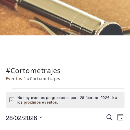
#Cortometrajes
Eventos
#Cortometrajes
E
No hay eventos programados para 28 febrero, 2026. Ir a
v
Aviso
los
próximos eventos
.
e
N
N
28/02/2026
n
Buscar
Día
a
a
Selecciona
t