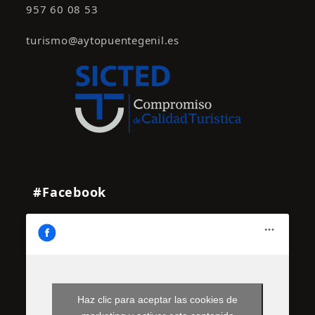
957 60 08 53
n
t
turismo@aytopuentegenil.es
o
s
#Facebook
Haz clic para aceptar las cookies de