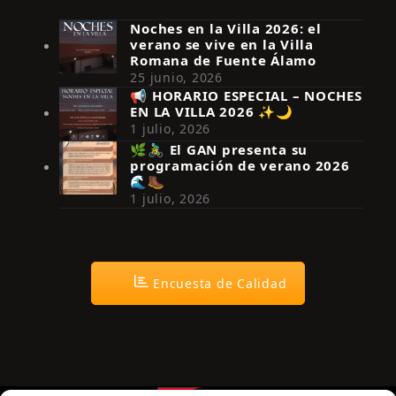
Noches en la Villa 2026: el
verano se vive en la Villa
Romana de Fuente Álamo
25 junio, 2026
📢 HORARIO ESPECIAL – NOCHES
EN LA VILLA 2026 ✨🌙
Síguenos en Instagram
1 julio, 2026
🌿🚴‍♂️ El GAN presenta su
programación de verano 2026
🌊🥾
1 julio, 2026
Encuesta de Calidad