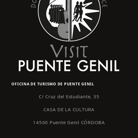
E
e
v
d
e
a
n
y
t
o
v
i
s
t
a
OFICINA DE TURISMO DE PUENTE GENIL
s
d
C/ Cruz del Estudiante, 35
e
CASA DE LA CULTURA
E
14500 Puente Genil CÓRDOBA
v
e