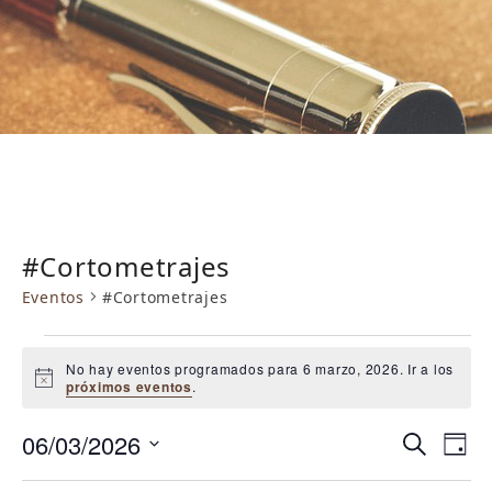
#Cortometrajes
Eventos
#Cortometrajes
E
No hay eventos programados para 6 marzo, 2026. Ir a los
v
Aviso
próximos eventos
.
e
N
N
06/03/2026
n
Buscar
Día
a
a
Selecciona
t