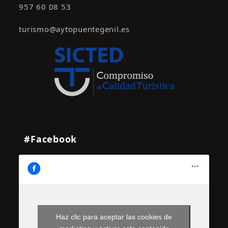
957 60 08 53
n
t
turismo@aytopuentegenil.es
o
s
#Facebook
Haz clic para aceptar las cookies de