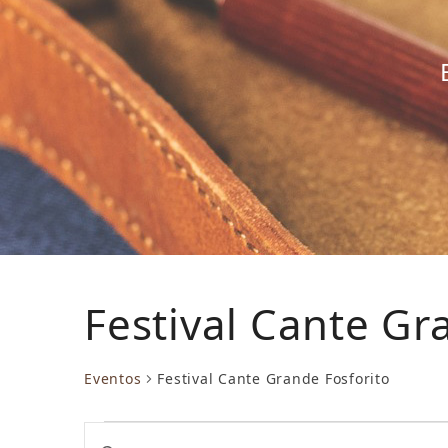
Festival Cante Gr
Eventos
Festival Cante Grande Fosforito
E
N
Introduce