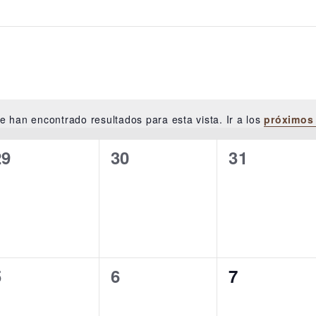
e han encontrado resultados para esta vista. Ir a los
próximos
Aviso
NESDAY
THURSDAY
FRIDAY
0
0
0
29
30
31
eventos,
eventos,
eventos,
0
0
0
5
6
7
eventos,
eventos,
eventos,