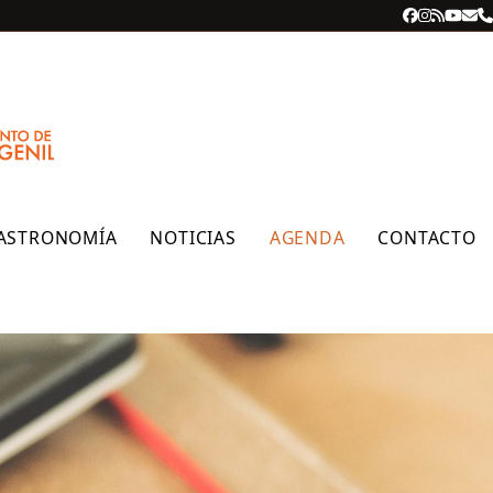
Facebook
Instagra
RSS
YouT
Cor
T
ele
ASTRONOMÍA
NOTICIAS
AGENDA
CONTACTO