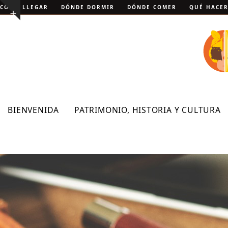
Skip
CÓMO LLEGAR
DÓNDE DORMIR
DÓNDE COMER
QUÉ HACE
Show
to
notice
content
BIENVENIDA
PATRIMONIO, HISTORIA Y CULTURA