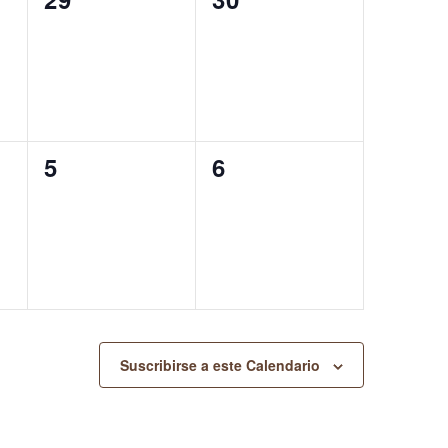
eventos,
eventos,
0
0
5
6
eventos,
eventos,
Suscribirse a este Calendario