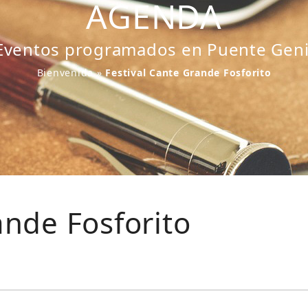
AGENDA
Eventos programados en Puente Geni
Bienvenida
»
Festival Cante Grande Fosforito
ande Fosforito