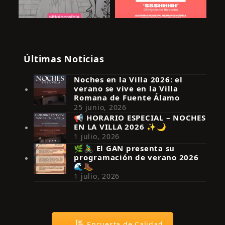
Últimas Noticias
Noches en la Villa 2026: el
verano se vive en la Villa
Romana de Fuente Álamo
25 junio, 2026
📢 HORARIO ESPECIAL – NOCHES
EN LA VILLA 2026 ✨🌙
Síguenos en Instagram
1 julio, 2026
🌿🚴‍♂️ El GAN presenta su
programación de verano 2026
🌊🥾
1 julio, 2026
Encuesta de Calidad