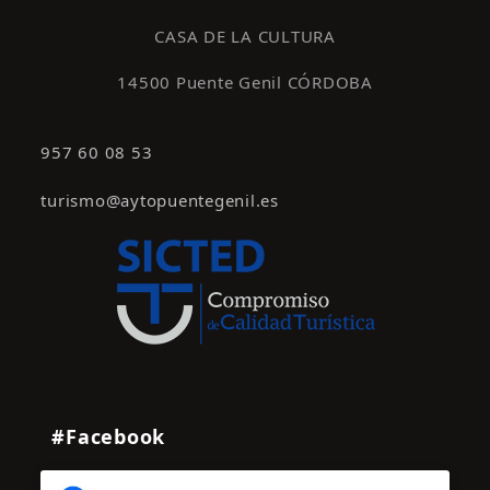
s
CASA DE LA CULTURA
14500 Puente Genil CÓRDOBA
957 60 08 53
turismo@aytopuentegenil.es
#Facebook