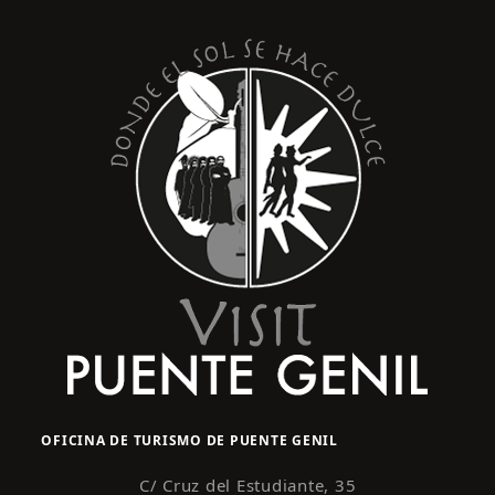
s
y
t
o
v
i
s
t
a
s
d
e
E
v
e
n
OFICINA DE TURISMO DE PUENTE GENIL
t
o
C/ Cruz del Estudiante, 35