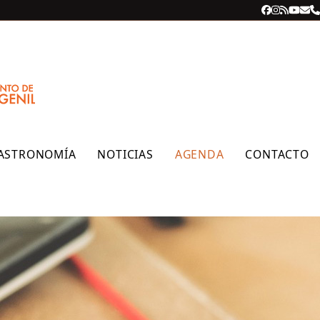
Facebook
Instagra
RSS
YouT
Cor
T
ele
ASTRONOMÍA
NOTICIAS
AGENDA
CONTACTO