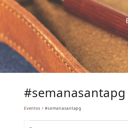
#semanasantapg
Eventos
#semanasantapg
E
N
Introduce