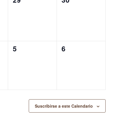
eventos,
eventos,
0
0
5
6
eventos,
eventos,
Suscribirse a este Calendario