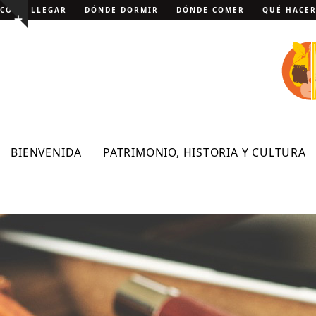
Skip
CÓMO LLEGAR
DÓNDE DORMIR
DÓNDE COMER
QUÉ HACE
Show
to
notice
content
BIENVENIDA
PATRIMONIO, HISTORIA Y CULTURA