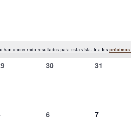
e han encontrado resultados para esta vista. Ir a los
próximos
Aviso
NESDAY
THURSDAY
FRIDAY
0
0
0
29
30
31
eventos,
eventos,
eventos,
0
0
0
5
6
7
eventos,
eventos,
eventos,