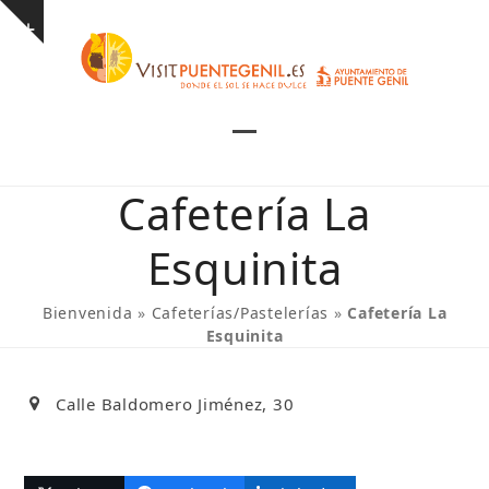
Skip
Show
to
notice
content
Open
Close
mobile
mobile
Cafetería La
menu
menu
Esquinita
Bienvenida
»
Cafeterías/Pastelerías
»
Cafetería La
Esquinita
Calle Baldomero Jiménez, 30