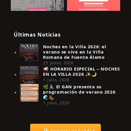
Últimas Noticias
Noches en la Villa 2026: el
verano se vive en la Villa
Romana de Fuente Álamo
25 junio, 2026
📢 HORARIO ESPECIAL – NOCHES
EN LA VILLA 2026 ✨🌙
Síguenos en Instagram
1 julio, 2026
🌿🚴‍♂️ El GAN presenta su
programación de verano 2026
🌊🥾
1 julio, 2026
Encuesta de Calidad