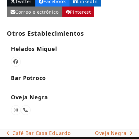
Twitter
Facebook
LinkedIn
Correo electrónico
Pinterest
Otros Establecimientos
Helados Miquel
Facebook
Bar Potroco
Oveja Negra
Instagram
Número
telefónico
Café Bar Casa Eduardo
Oveja Negra
previous
next