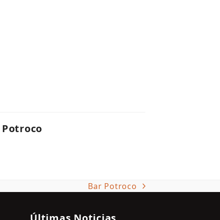
 Potroco
Bar Potroco
next
post:
Últimas Noticias