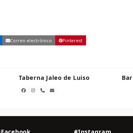
Correo electrónico
Pinterest
Taberna Jaleo de Luiso
Bar
Facebook
Instagram
Número
Correo
telefónico
electrónico
#Facebook
#Instagram