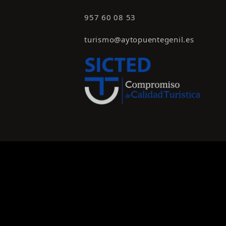
957 60 08 53
turismo@aytopuentegenil.es