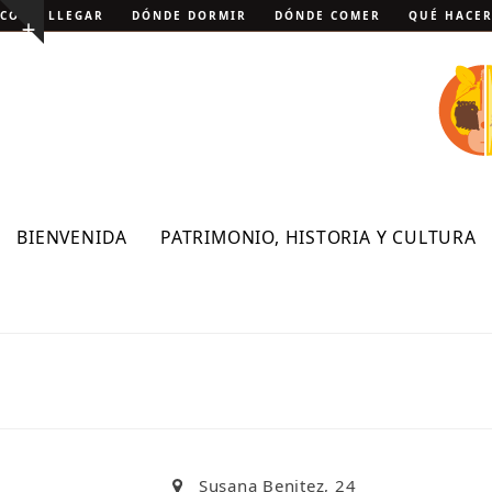
Skip
CÓMO LLEGAR
DÓNDE DORMIR
DÓNDE COMER
QUÉ HACE
Show
to
notice
content
BIENVENIDA
PATRIMONIO, HISTORIA Y CULTURA
Susana Benitez, 24