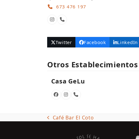
673 476 197
Instagram
Número
telefónico
Twitter
Facebook
LinkedIn
Otros Establecimientos
Casa GeLu
Facebook
Instagram
Número
telefónico
Café Bar El Coto
previous
post: