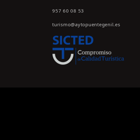
957 60 08 53
turismo@aytopuentegenil.es