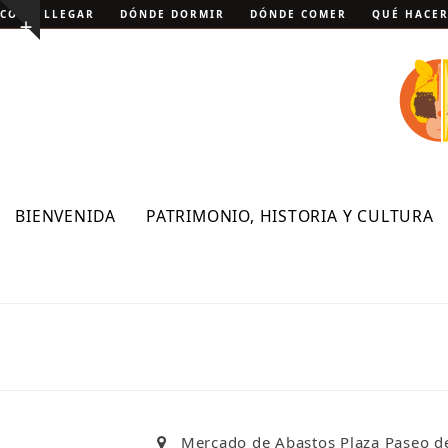
Skip
CÓMO LLEGAR
DÓNDE DORMIR
DÓNDE COMER
QUÉ HACE
Show
to
notice
content
BIENVENIDA
PATRIMONIO, HISTORIA Y CULTURA
Mercado de Abastos Plaza Paseo d