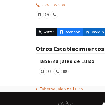
676 335 930
Facebook
Instagram
Número
telefónico
Twitter
Facebook
LinkedIn
Otros Establecimientos
Taberna Jaleo de Luiso
Facebook
Instagram
Número
Correo
telefónico
electrónico
Taberna Jaleo de Luiso
previous
post: