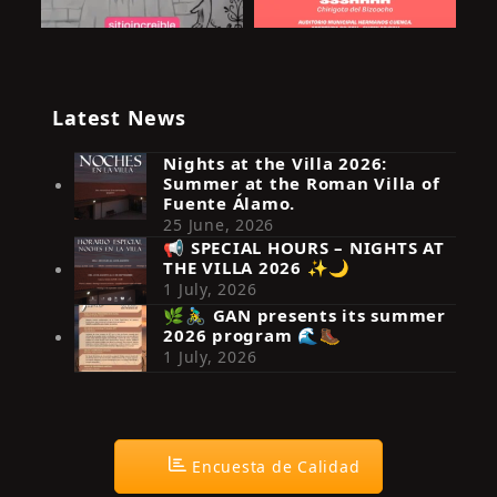
Latest News
Nights at the Villa 2026:
Summer at the Roman Villa of
Fuente Álamo.
25 June, 2026
📢 SPECIAL HOURS – NIGHTS AT
THE VILLA 2026 ✨🌙
Síguenos en Instagram
1 July, 2026
🌿🚴‍♂️ GAN presents its summer
2026 program 🌊🥾
1 July, 2026
Encuesta de Calidad