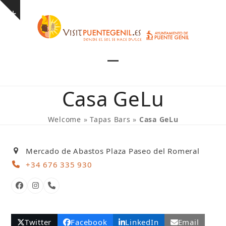
Skip
Show
to
notice
content
Open
Close
mobile
mobile
Casa GeLu
menu
menu
Welcome
»
Tapas Bars
»
Casa GeLu
Mercado de Abastos Plaza Paseo del Romeral
+34 676 335 930
Facebook
Instagram
Phone
Number
Twitter
Facebook
LinkedIn
Email