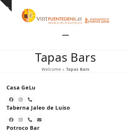
Skip
Show
to
notice
content
Open
Close
mobile
mobile
Tapas Bars
menu
menu
Welcome
»
Tapas Bars
Casa GeLu
Facebook
Instagram
Phone
Number
Taberna Jaleo de Luiso
Facebook
Instagram
Phone
Email
Number
Potroco Bar