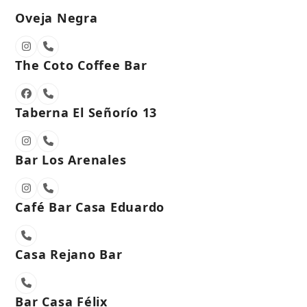
Oveja Negra
Instagram
Phone
Number
The Coto Coffee Bar
Facebook
Phone
Number
Taberna El Señorío 13
Instagram
Phone
Number
Bar Los Arenales
Instagram
Phone
Number
Café Bar Casa Eduardo
Phone
Number
Casa Rejano Bar
Phone
Number
Bar Casa Félix