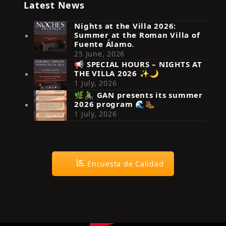
Latest News
Nights at the Villa 2026:
Summer at the Roman Villa of
Fuente Álamo.
25 June, 2026
📢 SPECIAL HOURS – NIGHTS AT
THE VILLA 2026 ✨🌙
Síguenos en Instagram
1 July, 2026
🌿🚴‍♂️ GAN presents its summer
2026 program 🌊🥾
1 July, 2026
Encuesta de Calidad