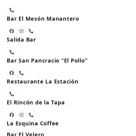
Phone
Number
Bar El Mesón Manantero
Facebook
Instagram
Phone
Number
Salida Bar
Phone
Number
Bar San Pancracio “El Pollo”
Facebook
Phone
Number
Restaurante La Estación
Phone
Number
El Rincón de la Tapa
Facebook
Instagram
Phone
Number
La Esquina Coffee
Bar El Velero