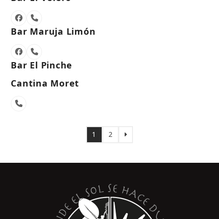
Facebook
Phone
Number
Bar Maruja Limón
Facebook
Phone
Number
Bar El Pinche
Cantina Moret
Phone
Number
Page
Page
Next
1
2