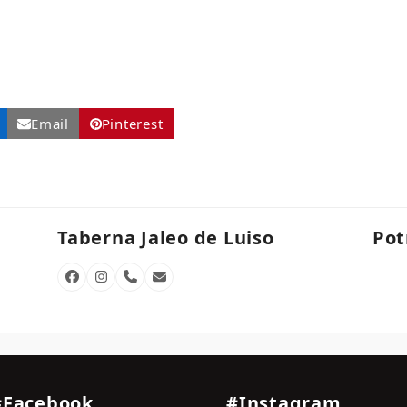
Email
Pinterest
Taberna Jaleo de Luiso
Pot
Facebook
Instagram
Phone
Email
Number
#Facebook
#Instagram