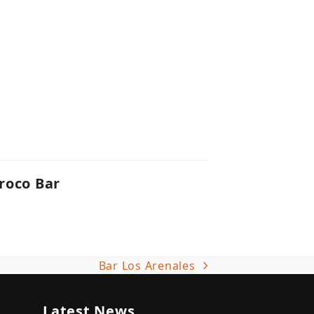
roco Bar
Bar Los Arenales
next
post:
Latest News