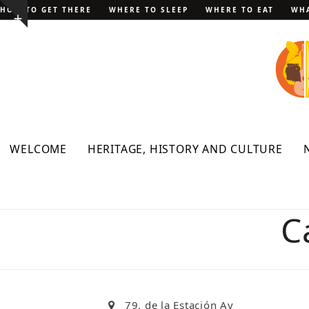
Skip
HOW TO GET THERE
WHERE TO SLEEP
WHERE TO EAT
WHA
Show
to
notice
content
WELCOME
HERITAGE, HISTORY AND CULTURE
C
79, de la Estación Av