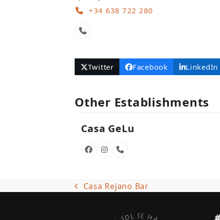
+34 638 722 280
Phone
Number
Twitter
Facebook
LinkedIn
Other Establishments
Casa GeLu
Facebook
Instagram
Phone
Number
Casa Rejano Bar
previous
post: