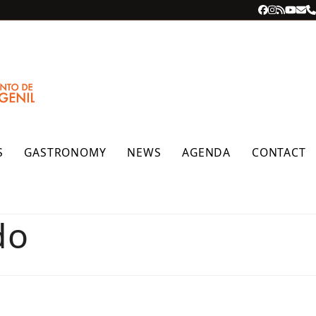
Facebook
Instagra
RSS
YouT
Ema
P
S
GASTRONOMY
NEWS
AGENDA
CONTACT
do