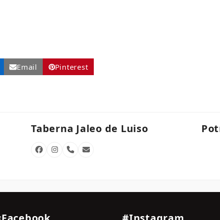
Email
Pinterest
Taberna Jaleo de Luiso
Pot
Facebook
Instagram
Phone
Email
Number
#Facebook
#Instagram