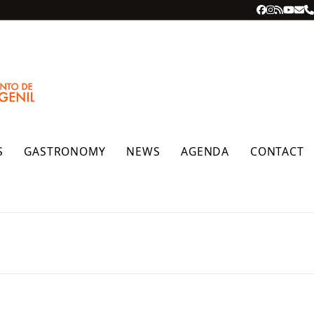
Facebook
Instagra
RSS
YouT
Ema
P
S
GASTRONOMY
NEWS
AGENDA
CONTACT