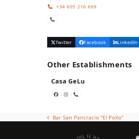
+34 605 216 669
Phone
Number
Twitter
Facebook
LinkedIn
Other Establishments
Casa GeLu
Facebook
Instagram
Phone
Number
Bar San Pancracio “El Pollo”
previous
post: