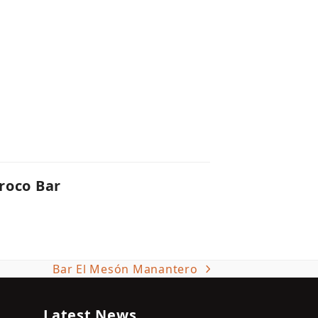
roco Bar
Bar El Mesón Manantero
next
post:
Latest News