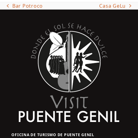
Bar Potroco
Casa GeLu
previous
next
post:
post:
OFICINA DE TURISMO DE PUENTE GENIL