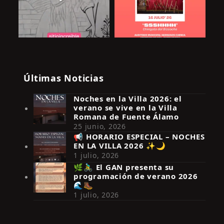
Últimas Noticias
Noches en la Villa 2026: el
verano se vive en la Villa
Romana de Fuente Álamo
25 junio, 2026
📢 HORARIO ESPECIAL – NOCHES
EN LA VILLA 2026 ✨🌙
Síguenos en Instagram
1 julio, 2026
🌿🚴‍♂️ El GAN presenta su
programación de verano 2026
🌊🥾
1 julio, 2026