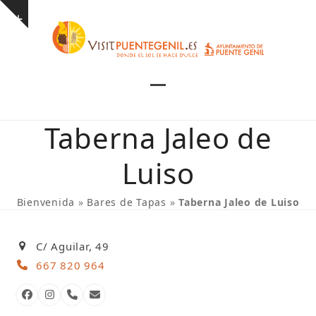
Skip
Show
to
notice
content
Open
Close
mobile
mobile
Taberna Jaleo de
menu
menu
Luiso
Bienvenida
»
Bares de Tapas
»
Taberna Jaleo de Luiso
C/ Aguilar, 49
667 820 964
Facebook
Instagram
Número
Correo
telefónico
electrónico