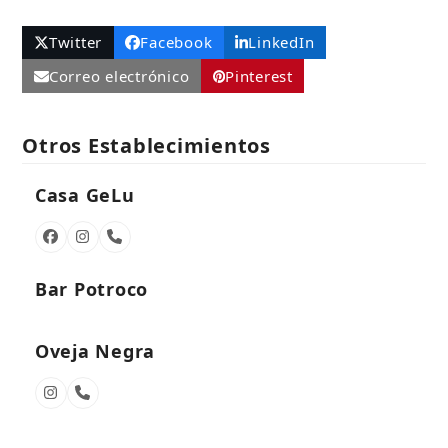
Twitter
Facebook
LinkedIn
Correo electrónico
Pinterest
Otros Establecimientos
Casa GeLu
Facebook
Instagram
Número
telefónico
Bar Potroco
Oveja Negra
Instagram
Número
telefónico