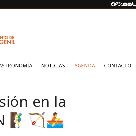
Facebook
Instagra
RSS
YouT
Cor
T
ele
ASTRONOMÍA
NOTICIAS
AGENDA
CONTACTO
sión en la
 🧗‍♂️🏹🚣