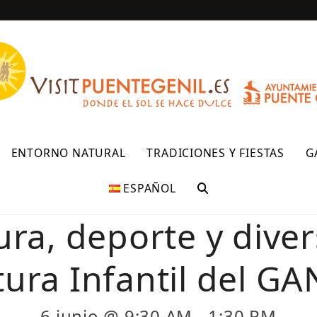
R
ENTORNO NATURAL
TRADICIONES Y FIESTAS
G
ESPAÑOL
ra, deporte y diver
ura Infantil del GAN
6 junio @ 9:30 AM
-
1:30 PM