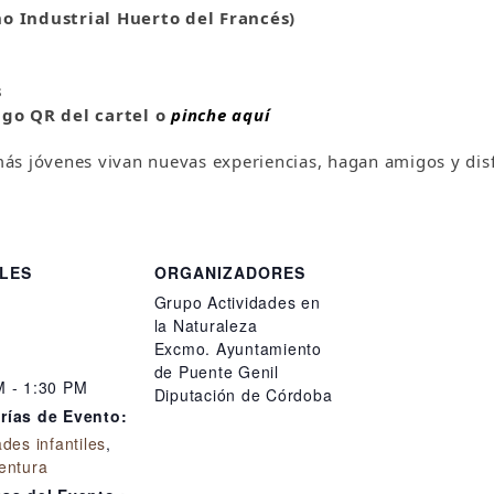
no Industrial Huerto del Francés)
s
igo QR del cartel o
pinche aquí
ás jóvenes vivan nuevas experiencias, hagan amigos y disf
LES
ORGANIZADORES
Grupo Actividades en
la Naturaleza
Excmo. Ayuntamiento
de Puente Genil
M - 1:30 PM
Diputación de Córdoba
rías de Evento:
ades infantiles
,
entura