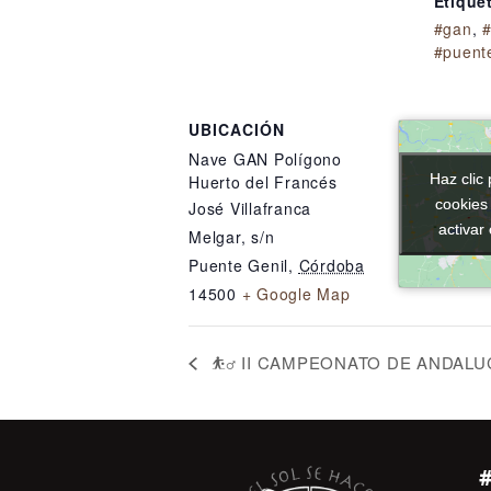
Etique
#gan
,
#puent
UBICACIÓN
Nave GAN Polígono
Haz clic 
Haz clic 
Huerto del Francés
cookies
cookies
José Villafranca
activar
activar
Melgar, s/n
Puente Genil
,
Córdoba
14500
+ Google Map
⛹️‍♂️ II CAMPEONATO DE ANDAL