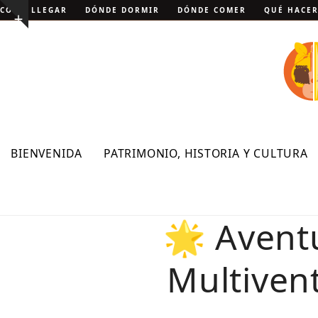
Skip
CÓMO LLEGAR
DÓNDE DORMIR
DÓNDE COMER
QUÉ HACE
Show
to
notice
content
BIENVENIDA
PATRIMONIO, HISTORIA Y CULTURA
🌟 Aventu
Multivent