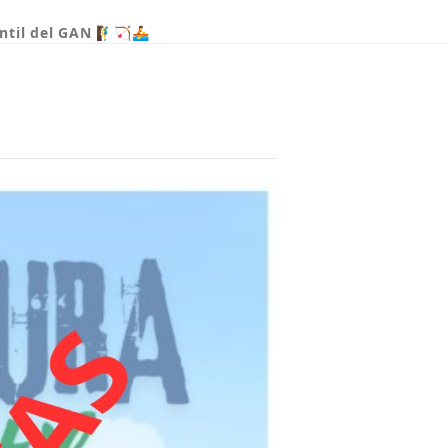
til del GAN 🧗‍♂️🏹🚣