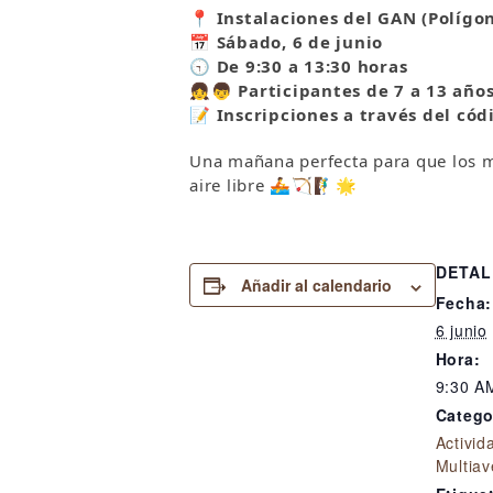
📍 Instalaciones del GAN (Polígo
📅 Sábado, 6 de junio
🕤 De 9:30 a 13:30 horas
👧👦 Participantes de 7 a 13 año
📝 Inscripciones a través del cód
Una mañana perfecta para que los m
aire libre 🚣🏹🧗‍♂️🌟
DETAL
Añadir al calendario
Fecha:
6 junio
Hora:
9:30 A
Catego
Activid
Multiav