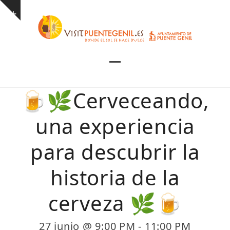
Skip
Show
to
notice
content
Open
Close
mobile
mobile
🍺🌿Cerveceando,
menu
menu
una experiencia
para descubrir la
historia de la
cerveza 🌿🍺
27 junio @ 9:00 PM
-
11:00 PM