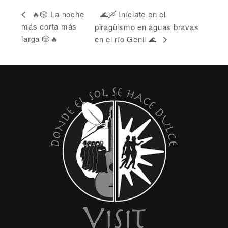
🌊🛶 Iníciate en el
🔥🎲 La noche
más corta más
piragüismo en aguas bravas
larga 🎲🔥
en el río Genil 🌊