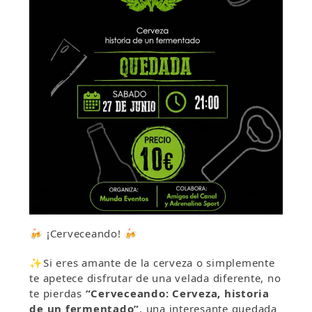
🍻 ¡Cerveceando! 🍻
✨Si eres amante de la cerveza o simplemente
te apetece disfrutar de una velada diferente, no
te pierdas
“Cerveceando: Cerveza, historia
de un fermentado”
, una interesante quedada