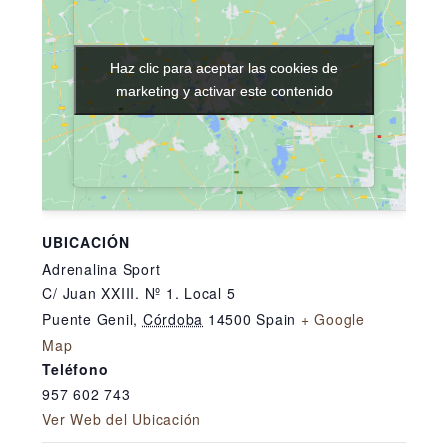
Haz clic para aceptar las cookies de
Haz clic para aceptar las cookies de
marketing y activar este contenido
marketing y activar este contenido
UBICACIÓN
Adrenalina Sport
C/ Juan XXIII. Nº 1. Local 5
Puente Genil
,
Córdoba
14500
Spain
+ Google
Map
Teléfono
957 602 743
Ver Web del Ubicación