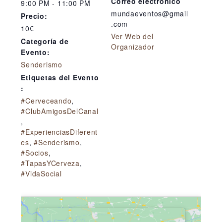
Correo electrónico
9:00 PM - 11:00 PM
mundaeventos@gmail
Precio:
.com
10€
Ver Web del
Categoría de
Organizador
Evento:
Senderismo
Etiquetas del Evento
:
#Cerveceando
,
#ClubAmigosDelCanal
,
#ExperienciasDiferent
es
,
#Senderismo
,
#Socios
,
#TapasYCerveza
,
#VidaSocial