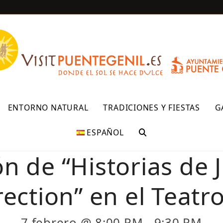
R
ENTORNO NATURAL
TRADICIONES Y FIESTAS
G
ESPAÑOL
n de “Historias de 
ection” en el Teatro
7 febrero @ 8:00 PM
-
9:30 PM