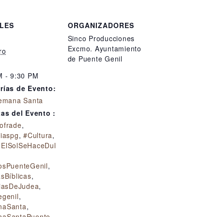
LES
ORGANIZADORES
Sinco Producciones
Excmo. Ayuntamiento
ro
de Puente Genil
M - 9:30 PM
rías de Evento:
emana Santa
tas del Evento :
ofrade
,
diaspg
,
#Cultura
,
ElSolSeHaceDul
osPuenteGenil
,
sBíblicas
,
riasDeJudea
,
egenil
,
naSanta
,
aSantaPuente