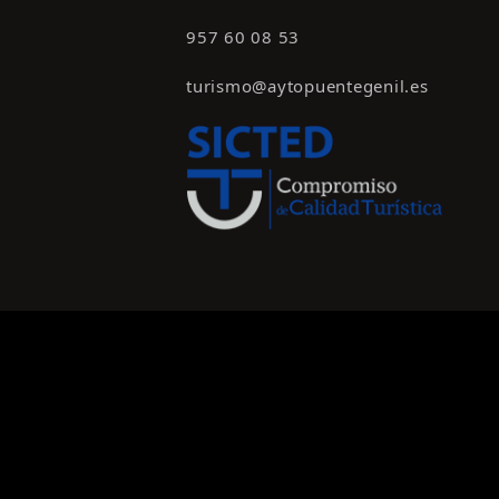
957 60 08 53
turismo@aytopuentegenil.es