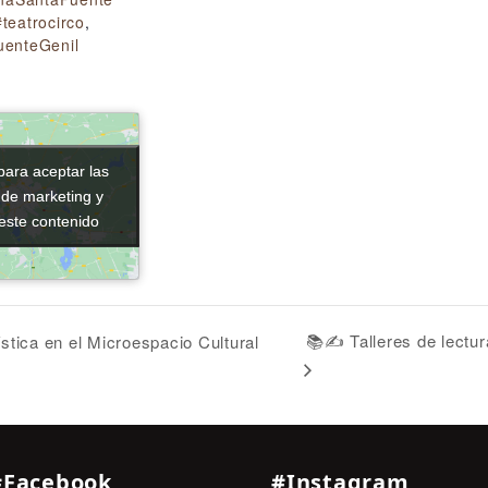
#teatrocirco
,
uenteGenil
para aceptar las
para aceptar las
 de marketing y
 de marketing y
 este contenido
 este contenido
📚✍️ Talleres de lectur
stica en el Microespacio Cultural
#Facebook
#Instagram