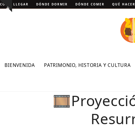
Skip
CÓMO LLEGAR
DÓNDE DORMIR
DÓNDE COMER
QUÉ HACE
Show
to
notice
content
BIENVENIDA
PATRIMONIO, HISTORIA Y CULTURA
🎞️Proyecció
Resurr