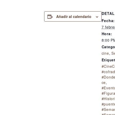
DETAL
Añadir al calendario
Fecha:
7 febre
Hora:
8:00 P
Catego
cine
,
S
Etique
#CineC
#cofra
#Donde
ce
,
#Event
#Figura
#Histo
#puent
#Sema
#Seman