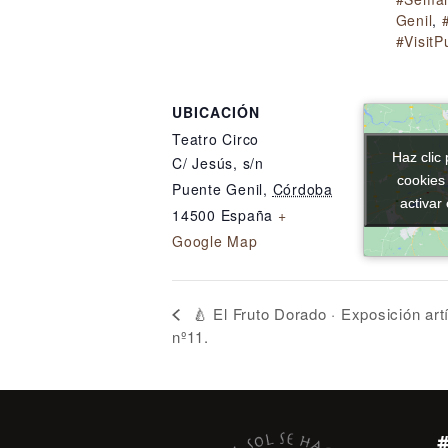
Genil
,
#VisitP
UBICACIÓN
Teatro Circo
Haz clic 
Haz clic 
C/ Jesús, s/n
cookies
cookies
Puente Genil
,
Córdoba
activar
activar
14500
España
+
Google Map
🍐 El Fruto Dorado · Exposición artí
nº11.