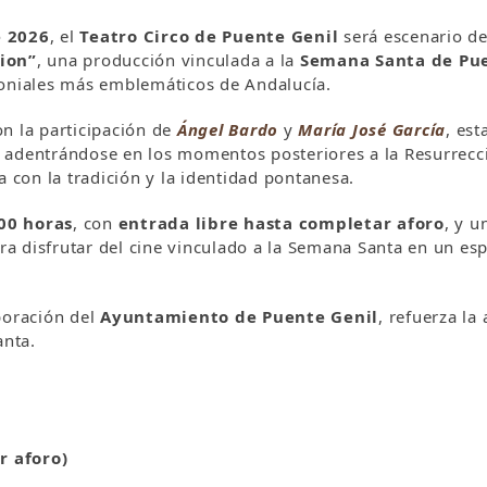
e 2026
, el
Teatro Circo de Puente Genil
será escenario de
tion”
, una producción vinculada a la
Semana Santa de Pue
moniales más emblemáticos de Andalucía.
on la participación de
Ángel Bardo
y
María José García
, est
, adentrándose en los momentos posteriores a la Resurrecci
con la tradición y la identidad pontanesa.
00 horas
, con
entrada libre hasta completar aforo
, y 
a disfrutar del cine vinculado a la Semana Santa en un esp
boración del
Ayuntamiento de Puente Genil
, refuerza la
anta.
r aforo)