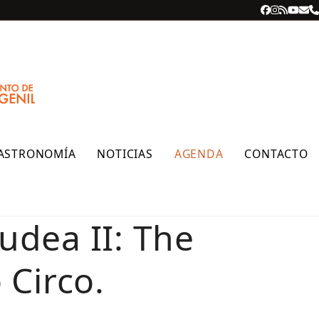
Facebook
Instagra
RSS
YouT
Cor
T
ele
ASTRONOMÍA
NOTICIAS
AGENDA
CONTACTO
Judea II: The
 Circo.