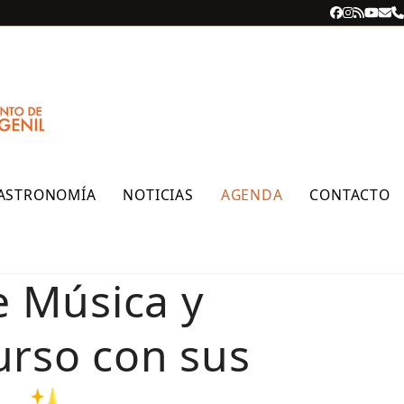
Facebook
Instagra
RSS
YouT
Cor
T
ele
ASTRONOMÍA
NOTICIAS
AGENDA
CONTACTO
e Música y
urso con sus