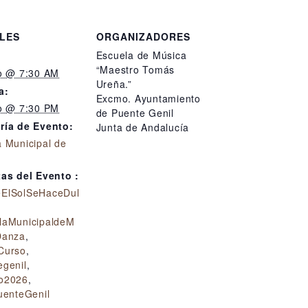
LES
ORGANIZADORES
Escuela de Música
“Maestro Tomás
io @ 7:30 AM
Ureña.”
a:
Excmo. Ayuntamiento
io @ 7:30 PM
de Puente Genil
ría de Evento:
Junta de Andalucía
 Municipal de
tas del Evento :
ElSolSeHaceDul
laMunicipaldeM
Danza
,
Curso
,
egenil
,
o2026
,
uenteGenil