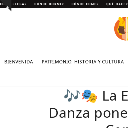
Skip
CÓMO LLEGAR
DÓNDE DORMIR
DÓNDE COMER
QUÉ HACE
Show
to
notice
content
BIENVENIDA
PATRIMONIO, HISTORIA Y CULTURA
🎶🎭 La E
Danza pone 