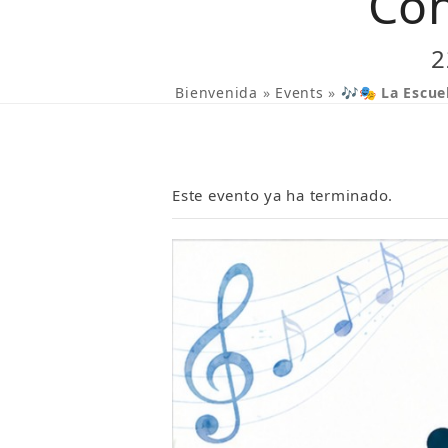
Con
2
Bienvenida
»
Events
»
🎶🎭 La Escue
Este evento ya ha terminado.