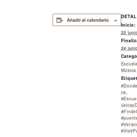
DETAL
Añadir al calendario
Inicio:
22 jun
Finaliz
24 jun
Catego
Escuela
Música
Etique
#Donde
ce
,
#Escue
úsicay
#Finde
#puent
#Veran
#VisitP