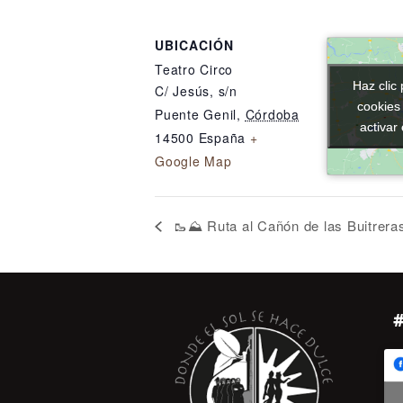
UBICACIÓN
Teatro Circo
Haz clic 
Haz clic 
C/ Jesús, s/n
cookies
cookies
Puente Genil
,
Córdoba
activar
activar
14500
España
+
Google Map
🥾⛰️ Ruta al Cañón de las Buitreras