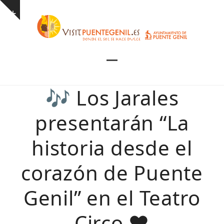
Skip
Show
to
notice
content
Open
Close
mobile
mobile
🎶 Los Jarales
menu
menu
presentarán “La
historia desde el
corazón de Puente
Genil” en el Teatro
Circo ❤️