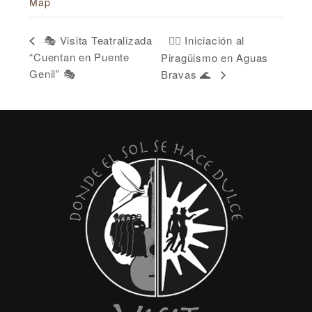
Map
🚣‍♂️ Iniciación al
🎭 Visita Teatralizada
“Cuentan en Puente
Piragüismo en Aguas
Genil” 🎭
Bravas 🌊