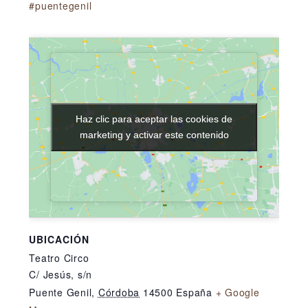
#puentegenil
Haz clic para aceptar las cookies de
Haz clic para aceptar las cookies de
marketing y activar este contenido
marketing y activar este contenido
UBICACIÓN
Teatro Circo
C/ Jesús, s/n
Puente Genil
,
Córdoba
14500
España
+ Google