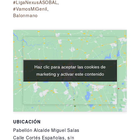
#LigaNexusASOBAL
,
#VamosMiGenil
,
Balonmano
Haz clic para aceptar las cookies de
Haz clic para aceptar las cookies de
marketing y activar este contenido
marketing y activar este contenido
UBICACIÓN
Pabellón Alcalde Miguel Salas
Calle Cortés Españolas, s/n