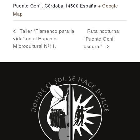
Puente Genil
,
Córdoba
14500
España
+ Google
Map
Ruta nocturna
Taller “Flamenco para la
vida” en el Espacio
“Puente Genil
Microcultural Nº11.
oscura.”