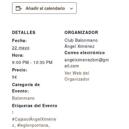
Añadir al calendario
DETALLES
ORGANIZADOR
Club Balonmano
Fecha:
Ángel Ximénez
22 mayo
Correo electrónico
Hora:
angelximenezbm@gm
9:00 PM - 10:30 PM
ail.com
Precio:
Ver Web del
5€
Organizador
Categoría de
Evento:
Balonmano
Etiquetas del Evento
:
#CajasolÁngelXiméne
z
,
#legionpontana
,