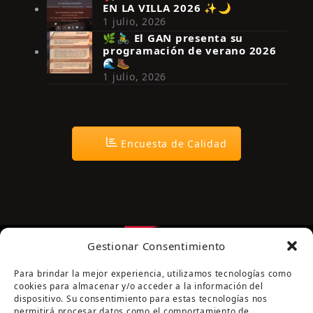
EN LA VILLA 2026 ✨🌙
Síguenos en Instagram
1 julio, 2026
🌿🚴‍♂️ El GAN presenta su
programación de verano 2026
🌊🥾
1 julio, 2026
Encuesta de Calidad
Gestionar Consentimiento
Para brindar la mejor experiencia, utilizamos tecnologías como
cookies para almacenar y/o acceder a la información del
dispositivo. Su consentimiento para estas tecnologías nos
permitirá procesar datos como el comportamiento de