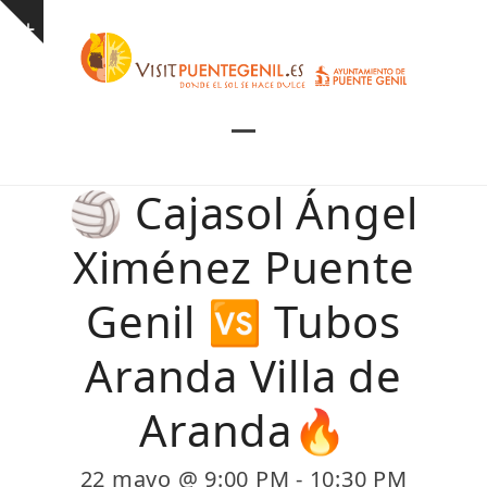
Skip
Show
to
notice
content
Open
Close
mobile
mobile
🏐 Cajasol Ángel
menu
menu
Ximénez Puente
Genil 🆚 Tubos
Aranda Villa de
Aranda🔥
22 mayo @ 9:00 PM
-
10:30 PM